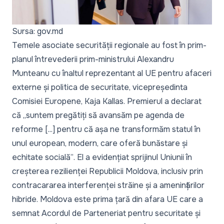
Sursa: gov.md
Temele asociate securității regionale au fost în prim-
planul întrevederii prim-ministrului Alexandru
Munteanu cu înaltul reprezentant al UE pentru afaceri
externe și politica de securitate, vicepreședinta
Comisiei Europene, Kaja Kallas. Premierul a declarat
că
„suntem pregătiți să avansăm pe agenda de
reforme [...] pentru că așa ne transformăm statul în
unul european, modern, care oferă bunăstare și
echitate socială”
. El a evidențiat sprijinul Uniunii în
creșterea rezilienței Republicii Moldova, inclusiv prin
contracararea interferenței străine și a amenințărilor
hibride. Moldova este prima țară din afara UE care a
semnat Acordul de Parteneriat pentru securitate și