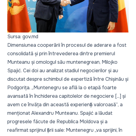
Sursa: gov.md
Dimensiunea cooperării în procesul de aderare a fost
consolidată și prin întrevederea dintre premierul
Munteanu și omologul său muntenegrean, Milojko
Spajić. Cei doi au analizat stadiul negocierilor și au
discutat despre schimbul de expertiză între Chișinău și
Podgorița.
„Muntenegru se află la o etapă foarte
avansată în închiderea capitolelor de negociere [...] și
avem ce învăța din această experiență valoroasă”
, a
menționat Alexandru Munteanu. Spajić a lăudat
progresele făcute de Republica Moldova și a
reafirmat sprijinul țării sale: Muntenegru
„va sprijini, în