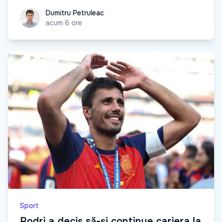
Dumitru Petruleac
Dumitru Petruleac
acum 6 ore
Sport
Rodri a decis să-și continue cariera la