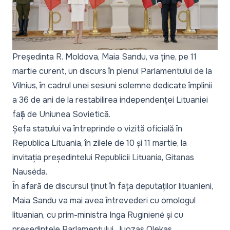
Președinta R. Moldova, Maia Sandu, va ține, pe 11
martie curent, un discurs în plenul Parlamentului de la
Vilnius, în cadrul unei sesiuni solemne dedicate împlinii
a 36 de ani de la restabilirea independenței Lituaniei
față de Uniunea Sovietică.
Șefa statului va întreprinde o vizită oficială în
Republica Lituania, în zilele de 10 și 11 martie, la
invitația președintelui Republicii Lituania, Gitanas
Nausėda.
În afară de discursul ținut în fața deputaților lituanieni,
Maia Sandu va mai avea întrevederi cu omologul
lituanian, cu prim-ministra Inga Ruginienė și cu
președintele Parlamentului, Juozas Olekas.