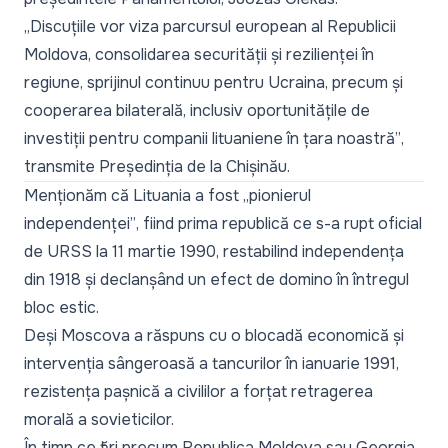
„
Discuțiile vor viza parcursul european al Republicii
Moldova, consolidarea securității și rezilienței în
regiune, sprijinul continuu pentru Ucraina, precum și
cooperarea bilaterală, inclusiv oportunitățile de
investiții pentru companii lituaniene în țara noastră”
,
transmite Președinția de la Chișinău.
Menționăm că Lituania a fost „
pionierul
independenței”
, fiind prima republică ce s-a rupt oficial
de URSS la 11 martie 1990, restabilind independența
din 1918 și declanșând un efect de domino în întregul
bloc estic.
Deși Moscova a răspuns cu o blocadă economică și
intervenția sângeroasă a tancurilor în ianuarie 1991,
rezistența pașnică a civililor a forțat retragerea
morală a sovieticilor.
În timp ce țări precum Republica Moldova sau Georgia