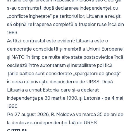
s-au confruntat, după declararea independenței, cu
„
conflicte înghețate
” pe teritoriul lor, Lituania a reușit
să obțină retragerea completă a trupelor ruse încă din
1993.
Astăzi, contrastul este evident: Lituania este o
democrație consolidată și membră a Uniunii Europene
și NATO, în timp ce multe alte state postsovietice încă
oscilează între autoritarism și instabilitate politică.
Țările baltice sunt considerate „
spărgătorii de gheață
”
în ceea ce privește desprinderea de URSS. După
Lituania a urmat Estonia, care și-a declarat
independența pe 30 martie 1990, și Letonia - pe 4 mai
1990.
Pe 27 august 2026, R. Moldova va marca 35 de ani de
la declararea independenței față de URSS.
CITIȚI ȘI: