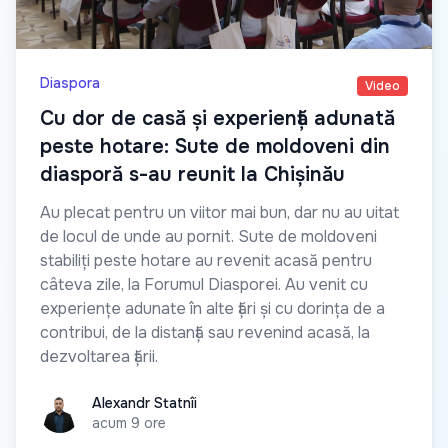
Diaspora
Video
Cu dor de casă și experiență adunată
peste hotare: Sute de moldoveni din
diasporă s-au reunit la Chișinău
Au plecat pentru un viitor mai bun, dar nu au uitat
de locul de unde au pornit. Sute de moldoveni
stabiliți peste hotare au revenit acasă pentru
câteva zile, la Forumul Diasporei. Au venit cu
experiențe adunate în alte țări și cu dorința de a
contribui, de la distanță sau revenind acasă, la
dezvoltarea țării.
Alexandr Statnîi
Alexandr Statnîi
acum 9 ore