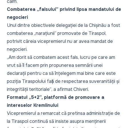
calm.
Combaterea „falsului” privind lipsa mandatului de
negocieri
Unul dintre obiectivele delegației de la Chișinău a fost
combaterea
„narațiunii”
promovate de Tiraspol,
potrivit căreia vicepremierul nu ar avea mandat de
negocieri.
„Am dorit să combatem acest fals, lucru pe care am
vrut să îl facem prin propunerea semnării unei
declarații pentru ca să înțelegem mai bine care este
poziția Tiraspolului față de respectarea suveranității și
integrității teritoriale”
, a afirmat Chiveri.
Formatul „5+2”, platformă de promovare a
intereselor Kremlinului
Vicepremierul a remarcat că pretinsa administrație de
la Tiraspol continuă să insiste asupra menținerii