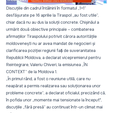
Discuțiile din cadrul întâlnirii în formatul „1+1”
desfășurate pe 16 aprilie la Tiraspol
„au fost utile”,
chiar dacă nu au dus la soluții concrete. Chișinăul a
urmărit două obiective principale – combaterea
afirmațiilor Tiraspolului potrivit cărora autoritățile
moldovenești nu ar avea mandat de negocieri și
clarificarea poziției regiunii față de suveranitatea
Republicii Moldova, a declarat vicepremierul pentru
Reintegrare, Valeriu Chiveri, la emisiunea „ÎN
CONTEXT” de la Moldova 1.
„În primul rând, a fost o reuniune utilă, care nu
neapărat a permis realizarea sau soluționarea unor
probleme concrete”
, a declarat oficialul, precizând că,
în pofida unor „
momente mai tensionate la început"
,
discuțiile „
fără presă
” au continuat într-un climat mai