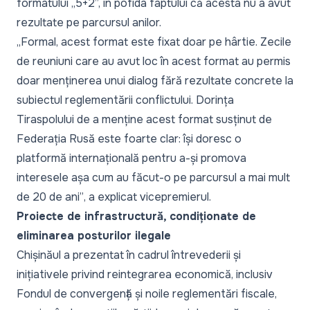
formatului „
5+2
”, în pofida faptului că acesta nu a avut
rezultate pe parcursul anilor.
„Formal, acest format este fixat doar pe hârtie. Zecile
de reuniuni care au avut loc în acest format au permis
doar menținerea unui dialog fără rezultate concrete la
subiectul reglementării conflictului. Dorința
Tiraspolului de a menține acest format susținut de
Federația Rusă este foarte clar: își doresc o
platformă internațională pentru a-și promova
interesele așa cum au făcut-o pe parcursul a mai mult
de 20 de ani”
, a explicat vicepremierul.
Proiecte de infrastructură, condiționate de
eliminarea posturilor ilegale
Chișinăul a prezentat în cadrul întrevederii și
inițiativele privind reintegrarea economică, inclusiv
Fondul de convergență și noile reglementări fiscale,