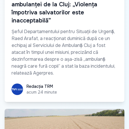
ambulanței de la Cluj: „Violența
împotriva salvatorilor este
inacceptabilă”
Șeful Departamentului pentru Situații de Urgență,
Raed Arafat, a reacționat duminică după ce un
echipaj al Serviciului de Ambulanță Cluj a fost
atacat în timpul unei misiuni, precizând că
dezinformarea despre o așa-zisă „ambulanță
neagră care fură copii” a stat la baza incidentului,
relatează Agerpres.
Redacția TRM
Redacția TRM
acum 24 minute