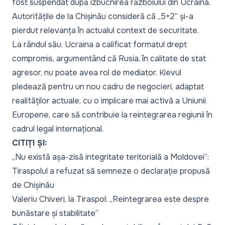
fost suspendat după izbucnirea războiului din Ucraina.
Autoritățile de la Chișinău consideră că
„5+2”
și-a
pierdut relevanța în actualul context de securitate.
La rândul său, Ucraina a calificat formatul drept
compromis, argumentând că Rusia, în calitate de stat
agresor, nu poate avea rol de mediator. Kievul
pledează pentru un nou cadru de negocieri, adaptat
realităților actuale, cu o implicare mai activă a Uniunii
Europene, care să contribuie la reintegrarea regiunii în
cadrul legal internațional.
CITIȚI ȘI:
„Nu există așa-zisă integritate teritorială a Moldovei”:
Tiraspolul a refuzat să semneze o declarație propusă
de Chișinău
Valeriu Chiveri, la Tiraspol: „Reintegrarea este despre
bunăstare și stabilitate”