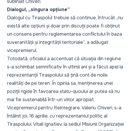
subliniat Chiveri.
Dialogul, „singura opțiune”
Dialogul cu Tiraspolul trebuie să continue, întrucât
„nu
există alte opțiuni și doar prin discuții poate fi obținut
un consens pentru reglementarea conflictului în baza
suveranității și integrității teritoriale”
, a adăugat
vicepremierul.
Totodată, oficialul a accentuat că situația din regiune
s-a schimbat semnificativ în ultimii ani și a făcut apel la
reprezentanții Tiraspolului să țină cont de noile
realități de pe teren. În opinia sa, menținerea unei
poziții rigide în favoarea statu-quoului ar putea să nu
mai fie sustenabilă într-un viitor apropiat.
Vicepremierul pentru Reintegrare, Valeriu Chiveri, s-a
întâlnit joi, 16 aprilie, cu reprezentantul politic al
Tiraspolului, Vitali Ignatiev, la sediul Misiunii Organizației