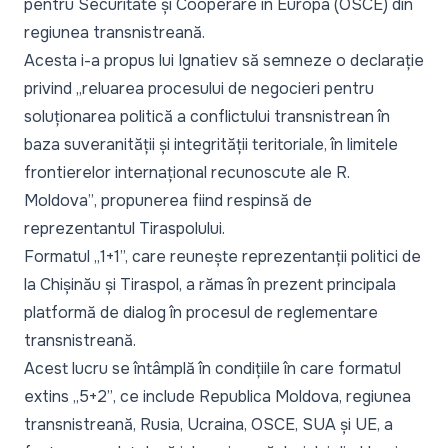
pentru Securitate și Cooperare în Europa (OSCE) din
regiunea transnistreană.
Acesta i-a propus lui Ignatiev să semneze o declarație
privind
„reluarea procesului de negocieri pentru
soluționarea politică a conflictului transnistrean în
baza suveranității și integrității teritoriale, în limitele
frontierelor internațional recunoscute ale R.
Moldova”
, propunerea fiind respinsă de
reprezentantul Tiraspolului.
Formatul „1+1”, care reunește reprezentanții politici de
la Chișinău și Tiraspol, a rămas în prezent principala
platformă de dialog în procesul de reglementare
transnistreană.
Acest lucru se întâmplă în condițiile în care formatul
extins
„5+2”
, ce include Republica Moldova, regiunea
transnistreană, Rusia, Ucraina, OSCE, SUA și UE, a