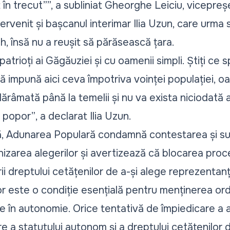
 în trecut”
”, a subliniat Gheorghe Leiciu, vicepre
tervenit și bașcanul interimar Ilia Uzun, care urma 
h, însă nu a reușit să părăsească țara.
atrioți ai Găgăuziei și cu oamenii simpli. Știți ce 
ă impună aici ceva împotriva voinței populației, o
dărâmată până la temelii și nu va exista niciodată 
e popor”
, a declarat Ilia Uzun.
tă, Adunarea Populară condamnă contestarea și 
nizarea alegerilor și avertizează că blocarea proce
ii dreptului cetățenilor de a-și alege reprezentanți
r este o condiție esențială pentru menținerea ord
nale în autonomie. Orice tentativă de împiedicare a 
e a statutului autonom și a dreptului cetățenilor 