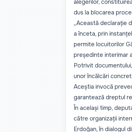
alegerilor, constituire
dus la blocarea proces
„Această declarație do
a înceta, prin instanț
permite locuitorilor G
președinte interimar 
Potrivit documentului
unor încălcări concrete
Aceștia invocă preveder
garantează dreptul regi
În același timp, deputa
către organizații inte
Erdoğan, în dialogul d