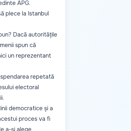
ședinte APG.
să plece la Istanbul
spun? Dacă autoritățile
amenii spun că
aici un reprezentant
suspendarea repetată
sului electoral
i.
inii democratice și a
acestui proces va fi
de a-și alege