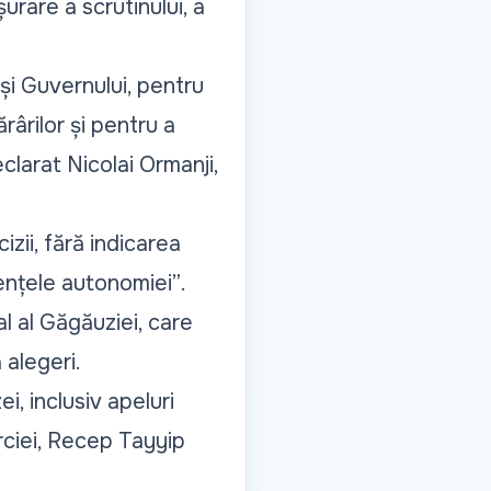
urare a scrutinului, a
și Guvernului, pentru
rârilor și pentru a
eclarat Nicolai Ormanji,
zii, fără indicarea
tențele autonomiei”
.
al al Găgăuziei, care
 alegeri.
i, inclusiv apeluri
urciei, Recep Tayyip