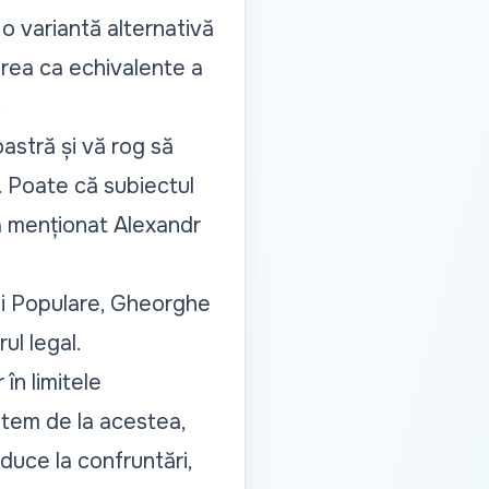
o variantă alternativă
erea ca echivalente a
.
astră și vă rog să
. Poate că subiectul
a menționat Alexandr
ii Populare, Gheorghe
ul legal.
în limitele
batem de la acestea,
duce la confruntări,