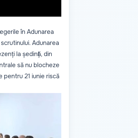
legerile în Adunarea
 scrutinului. Adunarea
enți la ședință, din
entrale să nu blocheze
 pentru 21 iunie riscă