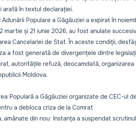
i arată în textul declarației.
Adunării Populare a Găgăuziei a expirat în noiemb
2 martie și 21 iunie 2026, au fost anulate succesiv 
tarea Cancelariei de Stat. În aceste condiții, desfă
iza a fost generată de divergențele dintre legislați
rat, autoritățile refuză, deocamdată, organizarea
epublicii Moldova.
ea Populară a Găgăuziei organizate de CEC-ul de l
ntru a debloca criza de la Comrat
a, amânate din nou: Instanța a suspendat scrutinul