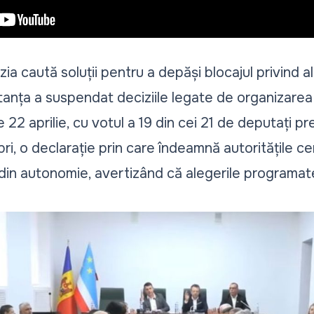
zia caută soluții pentru a depăși blocajul privind a
tanța a suspendat deciziile legate de organizarea
2 aprilie, cu votul a 19 din cei 21 de deputați prez
i, o declarație prin care îndeamnă autoritățile c
din autonomie, avertizând că alegerile programate