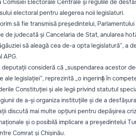
a Comisiei Electorale Centrale și regulile de desfăș
ului electoral pentru alegerea noii legislaturi.
rim să fie transmisă președintelui, Parlamentului 
ele de judecată și Cancelaria de Stat, anularea hotă
ăgăuziei să aleagă cea de-a opta legislatură”
, a d
al APG.
, deputații consideră că
„suspendarea acestor deci
 ale legislației”
, reprezintă
„o ingerință în compe
ile Constituției și ale legii privind statutul speci
unii de a-și organiza instituțiile și de a desfășura
ții discută mai multe opțiuni pentru depășirea crize
rnaționale și o posibilă implicare a președintelui T
intre Comrat și Chișinău.