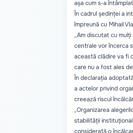
așa cum s-a întâmplat
În cadrul ședinței a in
împreună cu Mihail Vla
„Am discutat cu mulți p
centrale vor încerca s
această clădire va fi 
care nu a fost ales d
În declarația adopta
a actelor privind orga
creează riscul încălcăr
„Organizarea alegerilo
stabilității instituțio
considerată o încălcar