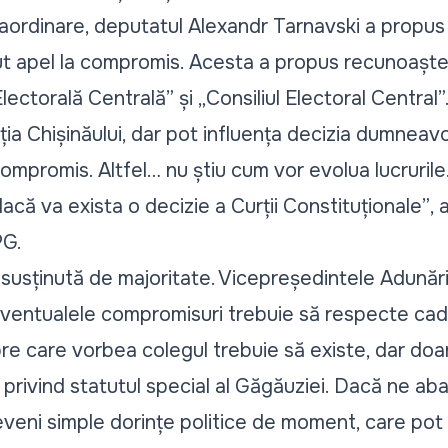
raordinare, deputatul Alexandr Tarnavski a propus 
cut apel la compromis. Acesta a propus recunoașt
lectorală Centrală” și „Consiliul Electoral Central”
ția Chișinăului, dar pot influența decizia dumneavo
mpromis. Altfel… nu știu cum vor evolua lucrurile
acă va exista o decizie a Curții Constituționale”
, 
PG.
susținută de majoritate. Vicepreședintele Adunăr
 eventualele compromisuri trebuie să respecte cadr
 care vorbea colegul trebuie să existe, dar doar 
gii privind statutul special al Găgăuziei. Dacă ne a
veni simple dorințe politice de moment, care pot 