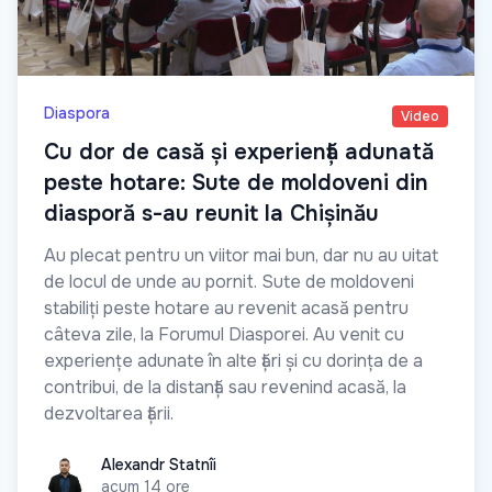
Diaspora
Video
Cu dor de casă și experiență adunată
peste hotare: Sute de moldoveni din
diasporă s-au reunit la Chișinău
Au plecat pentru un viitor mai bun, dar nu au uitat
de locul de unde au pornit. Sute de moldoveni
stabiliți peste hotare au revenit acasă pentru
câteva zile, la Forumul Diasporei. Au venit cu
experiențe adunate în alte țări și cu dorința de a
contribui, de la distanță sau revenind acasă, la
dezvoltarea țării.
Alexandr Statnîi
Alexandr Statnîi
acum 14 ore