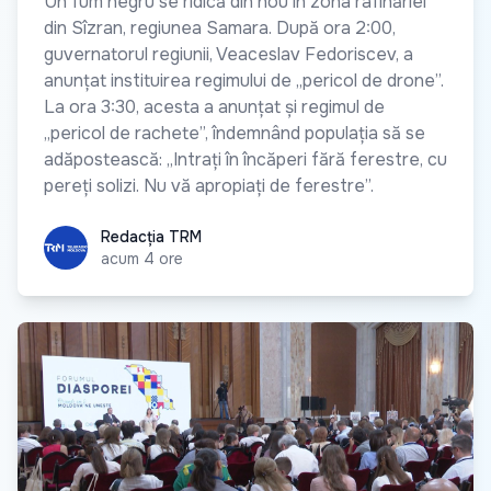
Un fum negru se ridică din nou în zona rafinăriei
din Sîzran, regiunea Samara. După ora 2:00,
guvernatorul regiunii, Veaceslav Fedoriscev, a
anunțat instituirea regimului de „pericol de drone”.
La ora 3:30, acesta a anunțat și regimul de
„pericol de rachete”, îndemnând populația să se
adăpostească: „Intrați în încăperi fără ferestre, cu
pereți solizi. Nu vă apropiați de ferestre”.
Redacția TRM
Redacția TRM
acum 4 ore