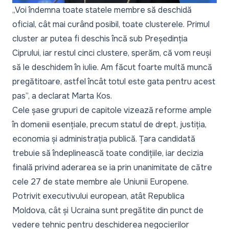
„Voi îndemna toate statele membre să deschidă
oficial, cât mai curând posibil, toate clusterele. Primul
cluster ar putea fi deschis încă sub Președinția
Ciprului, iar restul cinci clustere, sperăm, că vom reuși
să le deschidem în iulie. Am făcut foarte multă muncă
pregătitoare, astfel încât totul este gata pentru acest
pas”,
a declarat Marta Kos.
Cele șase grupuri de capitole vizează reforme ample
în domenii esențiale, precum statul de drept, justiția,
economia și administrația publică. Țara candidată
trebuie să îndeplinească toate condițiile, iar decizia
finală privind aderarea se ia prin unanimitate de către
cele 27 de state membre ale Uniunii Europene.
Potrivit executivului european, atât Republica
Moldova, cât și Ucraina sunt pregătite din punct de
vedere tehnic pentru deschiderea negocierilor