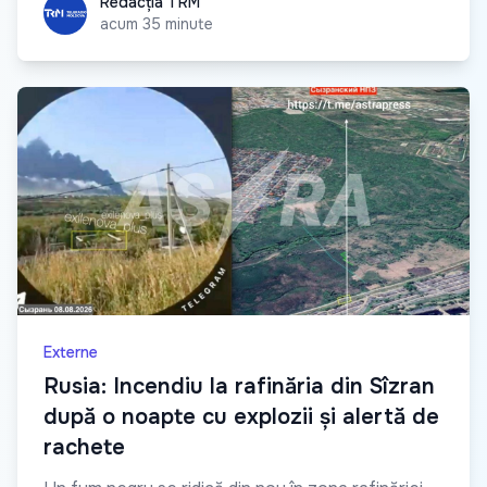
Redacția TRM
Redacția TRM
acum 35 minute
Externe
Rusia: Incendiu la rafinăria din Sîzran
după o noapte cu explozii și alertă de
rachete