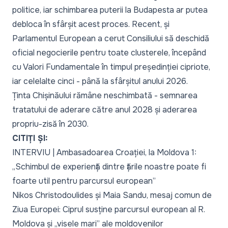
politice, iar schimbarea puterii la Budapesta ar putea
debloca în sfârșit acest proces. Recent, și
Parlamentul European a cerut Consiliului să deschidă
oficial negocierile pentru toate clusterele, începând
cu Valori Fundamentale în timpul președinției cipriote,
iar celelalte cinci - până la sfârșitul anului 2026.
Ținta Chișinăului rămâne neschimbată - semnarea
tratatului de aderare către anul 2028 și aderarea
propriu-zisă în 2030.
CITIȚI ȘI:
INTERVIU | Ambasadoarea Croației, la Moldova 1:
„Schimbul de experiență dintre țările noastre poate fi
foarte util pentru parcursul european”
Nikos Christodoulides și Maia Sandu, mesaj comun de
Ziua Europei: Ciprul susține parcursul european al R.
Moldova și „visele mari” ale moldovenilor