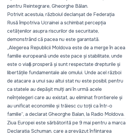
pentru Reintegrare, Gheorghe Bălan.
Potrivit acestuia, războiul declanșat de Federația
Rusă împotriva Ucrainei a schimbat percepția
cetățenilor asupra riscurilor de securitate,
demonstrând că pacea nu este garantată.
„
Alegerea Republicii Moldova este de a merge în acea
familie europeană unde este pace și stabilitate, unde
este o viață prosperă și sunt respectate drepturile și
libertățile fundamentale ale omului. Unde acel război
de atacare a unui sau altui stat nu este posibil, pentru
ca statele au depășit mulți ani în urmă acele
neînțelegeri care au existat, au eliminat frontierele și
au unificat economiile și trăiesc cu toții ca într-o
familie”
, a declarat Gheorghe Balan, la Radio Moldova.
Ziua Europei este sărbătorită pe 9 mai pentru a marca
Declarația Schuman, care a prevăzut înființarea