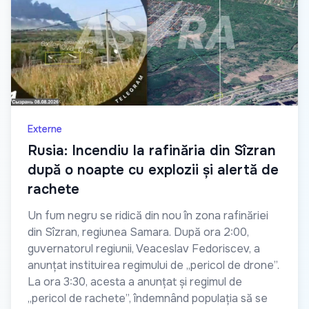
Externe
Rusia: Incendiu la rafinăria din Sîzran
după o noapte cu explozii și alertă de
rachete
Un fum negru se ridică din nou în zona rafinăriei
din Sîzran, regiunea Samara. După ora 2:00,
guvernatorul regiunii, Veaceslav Fedoriscev, a
anunțat instituirea regimului de „pericol de drone”.
La ora 3:30, acesta a anunțat și regimul de
„pericol de rachete”, îndemnând populația să se