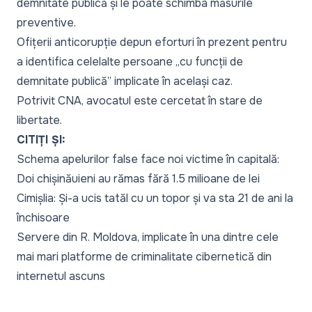
demnitate publică și le poate schimba măsurile
preventive.
Ofițerii anticorupție depun eforturi în prezent pentru
a identifica celelalte persoane „
cu funcții de
demnitate publică”
implicate în același caz.
Potrivit CNA, avocatul este cercetat în stare de
libertate.
CITIȚI ȘI:
Schema apelurilor false face noi victime în capitală:
Doi chișinăuieni au rămas fără 1.5 milioane de lei
Cimișlia: Și-a ucis tatăl cu un topor și va sta 21 de ani la
închisoare
Servere din R. Moldova, implicate în una dintre cele
mai mari platforme de criminalitate cibernetică din
internetul ascuns