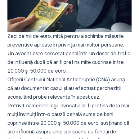
Zeci de mii de euro, mită pentru a schimba măsurile
preventive aplicate în privința mai multor persoane.
Un avocat este cercetat penal într-un dosar de trafic
de influență după că ar fi pretins mite cuprinse între
20.000 și 50.000 de euro.
Ofițerii Centrului Național Anticorupție (CNA) anunță
că au documentat cazul și au efectuat percheziții,
acumulând probe relevante în acest caz.
Potrivit oamenilor legii, avocatul ar fi pretins de la mai
mulți învinuiți într-o cauză penală sume de bani
cuprinse între 20.000 și 50.000 de euro, susținând că
are influență asupra unor persoane cu funcții de