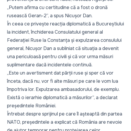
„Putem afirma cu certitudine că a fost o dronă
rusească Geran-2”,
a spus Nicușor Dan.
În ceea ce privește reacția diplomatică a Bucureștiului
la incident, închiderea Consulatului general al
Federației Ruse la Constanța și expulzarea consulului
general, Nicușor Dan a subliniat că situația a devenit
una periculoasă pentru civili și că vor urma măsuri
suplimentare dacă incidentele continuă.
„Este un avertisment dat părții ruse și sper că vor
înceta, dacă nu, vor fi alte măsuri pe care le vom lua
împotriva lor. Expulzarea ambasadorului, de exemplu.
Există o ierarhie diplomatică a măsurilor”,
a declarat
președintele României.
Întrebat despre sprijinul pe care îl așteaptă din partea
NATO, președintele a explicat că România are nevoie
de ajutor temporar pentru protejarea celor