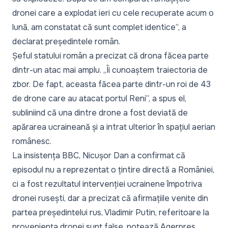
dronei care a explodat ieri cu cele recuperate acum o
lună, am constatat că sunt complet identice”,
a
declarat președintele român.
Șeful statului român a precizat că drona făcea parte
dintr-un atac mai amplu. „Îi cunoaștem traiectoria de
zbor. De fapt, aceasta făcea parte dintr-un roi de 43
de drone care au atacat portul Reni”, a spus el,
subliniind că una dintre drone a fost deviată de
apărarea ucraineană și a intrat ulterior în spațiul aerian
românesc.
La insistența BBC, Nicușor Dan a confirmat că
episodul nu a reprezentat o țintire directă a României,
ci a fost rezultatul intervenției ucrainene împotriva
dronei rusești, dar a precizat că afirmațiile venite din
partea președintelui rus, Vladimir Putin, referitoare la
proveniența dronei sunt false, notează
Agerpres
.