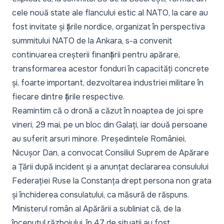
cele nouă state ale flancului estic al NATO, la care au
fost invitate și țările nordice, organizat în perspectiva
summitului NATO de la Ankara, s-a convenit
continuarea creșterii finanțării pentru apărare,
transformarea acestor fonduri în capacități concrete
și, foarte important, dezvoltarea industriei militare în
fiecare dintre țările respective.
Reamintim că o dronă a căzut în noaptea de joi spre
vineri, 29 mai, pe un bloc din Galați, iar două persoane
au suferit arsuri minore. Președintele României,
Nicușor Dan, a convocat Consiliul Suprem de Apărare
a Țării după incident și a anunțat declararea consulului
Federației Ruse la Constanța drept persona non grata
și închiderea consulatului, ca măsură de răspuns.
Ministerul român al Apărării a subliniat că, de la
începutul războiului, în 47 de situații au fost