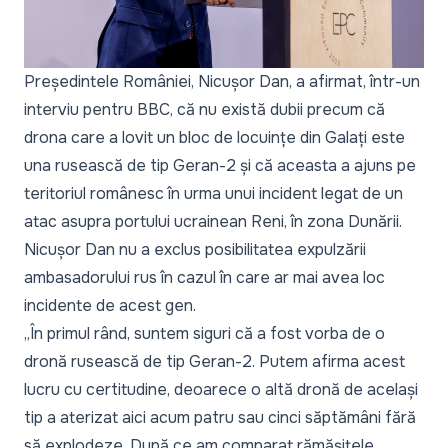
Președintele României, Nicușor Dan, a afirmat, într-un
interviu pentru
BBC
, că nu există dubii precum că
drona care a lovit un bloc de locuințe din Galați este
una rusească de tip Geran-2 și că aceasta a ajuns pe
teritoriul românesc în urma unui incident legat de un
atac asupra portului ucrainean Reni, în zona Dunării.
Nicușor Dan nu a exclus posibilitatea expulzării
ambasadorului rus în cazul în care ar mai avea loc
incidente de acest gen.
„În primul rând, suntem siguri că a fost vorba de o
dronă rusească de tip Geran-2. Putem afirma acest
lucru cu certitudine, deoarece o altă dronă de același
tip a aterizat aici acum patru sau cinci săptămâni fără
să explodeze. După ce am comparat rămășițele