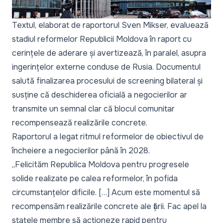
Textul, elaborat de raportorul Sven Mikser, evaluează
stadiul reformelor Republicii Moldova în raport cu
cerințele de aderare și avertizează, în paralel, asupra
ingerințelor externe conduse de Rusia. Documentul
salută finalizarea procesului de screening bilateral și
susține că deschiderea oficială a negocierilor ar
transmite un semnal clar că blocul comunitar
recompensează realizările concrete.
Raportorul a legat ritmul reformelor de obiectivul de
încheiere a negocierilor până în 2028.
„Felicităm Republica Moldova pentru progresele
solide realizate pe calea reformelor, în pofida
circumstanțelor dificile. […] Acum este momentul să
recompensăm realizările concrete ale țării. Fac apel la
statele membre să acționeze rapid pentru