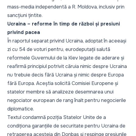
mass-media independentă a R. Moldova, inclusiv prin
sancțiuni țintite.
Ucraina – reforme în timp de război și presiuni
privind pacea
În raportul separat privind Ucraina, adoptat în aceeași
zi cu 54 de voturi pentru, eurodeputații salută
reformele Guvernului de la Kiev legate de aderare și
reafirmă principiul potrivit căruia nimic despre Ucraina
nu trebuie decis fără Ucraina și nimic despre Europa
fără Europa. Aceștia solicită Comisiei Europene și
statelor membre să analizeze desemnarea unui
negociator european de rang înalt pentru negocierile
diplomatice.
Textul condamnă poziția Statelor Unite de a
condiționa garanțiile de securitate pentru Ucraina de
retragerea acesteia din Donbas și respinge presiunile