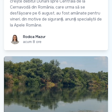
crește debitul Dunării spre Centrala de la
Cernavodă din România, care urma să se
desfășoare pe 6 august, au fost amânate pentru
vineri, din motive de siguranță, anunță specialiștii de
la Apele Române.
Rodica Mazur
Rodica Mazur
acum 8 ore