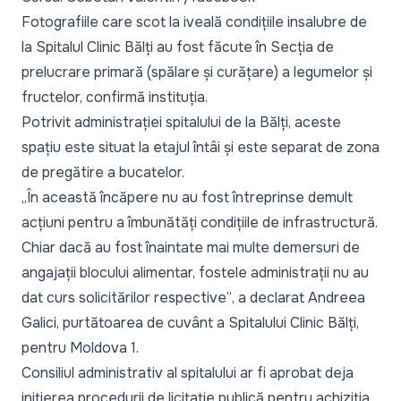
Fotografiile care scot la iveală condițiile insalubre de
la Spitalul Clinic Bălți au fost făcute în Secția de
prelucrare primară (spălare și curățare) a legumelor și
fructelor, confirmă instituția.
Potrivit administrației spitalului de la Bălți, aceste
spațiu este situat la etajul întâi și este separat de zona
de pregătire a bucatelor.
„
În această încăpere nu au fost întreprinse demult
acțiuni pentru a îmbunătăți condițiile de infrastructură.
Chiar dacă au fost înaintate mai multe demersuri de
angajații blocului alimentar, fostele administrații nu au
dat curs solicitărilor respective”
, a declarat Andreea
Galici, purtătoarea de cuvânt a Spitalului Clinic Bălți,
pentru Moldova 1.
Consiliul administrativ al spitalului ar fi aprobat deja
inițierea procedurii de licitație publică pentru achiziția