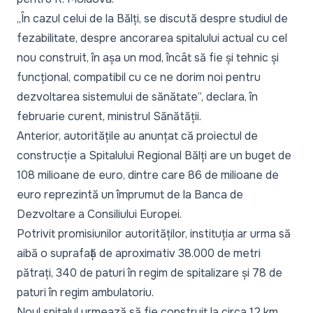
„
În cazul celui de la Bălți, se discută despre studiul de
fezabilitate, despre ancorarea spitalului actual cu cel
nou construit, în așa un mod, încât să fie și tehnic și
funcțional, compatibil cu ce ne dorim noi pentru
dezvoltarea sistemului de sănătate
”, declara, în
februarie curent, ministrul Sănătății.
Anterior, autoritățile au anunțat că proiectul de
construcție a Spitalului Regional Bălți are un buget de
108 milioane de euro, dintre care 86 de milioane de
euro reprezintă un împrumut de la Banca de
Dezvoltare a Consiliului Europei.
Potrivit promisiunilor autorităților, instituția ar urma să
aibă o suprafață de aproximativ 38.000 de metri
pătrați, 340 de paturi în regim de spitalizare și 78 de
paturi în regim ambulatoriu.
Noul spitalul urmează să fie construit la circa 12 km