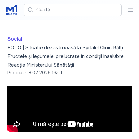
Caută
Cau
Social
FOTO | Situație dezastruoasă la Spitalul Clinic Bălți:
Fructele și legumele, prelucrate în condiții insalubre.
Reacția Ministerului Sănătății
Publicat
08.07.2026 13:01