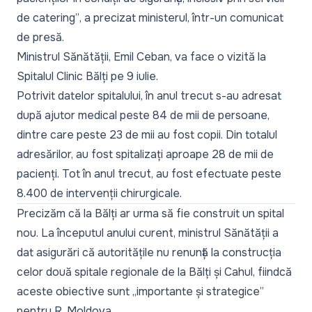
de catering”
, a precizat ministerul, într-un comunicat
de presă.
Ministrul Sănătății, Emil Ceban, va face o vizită la
Spitalul Clinic Bălți pe 9 iulie.
Potrivit datelor spitalului, în anul trecut s-au adresat
după ajutor medical peste 84 de mii de persoane,
dintre care peste 23 de mii au fost copii. Din totalul
adresărilor, au fost spitalizați aproape 28 de mii de
pacienți. Tot în anul trecut, au fost efectuate peste
8.400 de intervenții chirurgicale.
Precizăm că la Bălți ar urma să fie construit un spital
nou. La începutul anului curent, ministrul Sănătății a
dat asigurări că autoritățile nu renunță la construcția
celor două spitale regionale de la Bălți și Cahul, fiindcă
aceste obiective sunt
„importante și strategice
”
pentru R. Moldova.