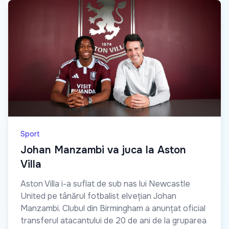
Sport
Johan Manzambi va juca la Aston
Villa
Aston Villa i-a suflat de sub nas lui Newcastle
United pe tânărul fotbalist elvețian Johan
Manzambi. Clubul din Birmingham a anunțat oficial
transferul atacantului de 20 de ani de la gruparea