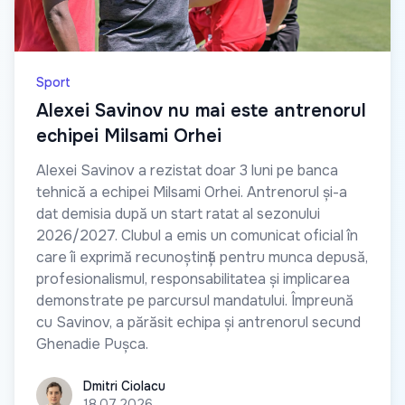
Sport
Alexei Savinov nu mai este antrenorul
echipei Milsami Orhei
Alexei Savinov a rezistat doar 3 luni pe banca
tehnică a echipei Milsami Orhei. Antrenorul și-a
dat demisia după un start ratat al sezonului
2026/2027. Clubul a emis un comunicat oficial în
care îi exprimă recunoștință pentru munca depusă,
profesionalismul, responsabilitatea și implicarea
demonstrate pe parcursul mandatului. Împreună
cu Savinov, a părăsit echipa și antrenorul secund
Ghenadie Pușca.
Dmitri Ciolacu
Dmitri Ciolacu
18.07.2026