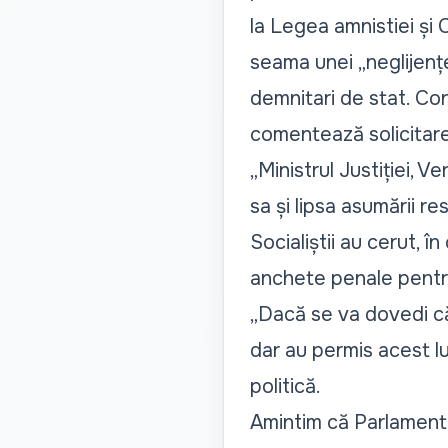
la Legea amnistiei și 
seama unei „neglijențe,
demnitari de stat. Con
comentează solicita
„Ministrul Justiției, 
sa și lipsa asumării re
Socialiștii au cerut, î
anchete penale pentru 
„Dacă se va dovedi că
dar au permis acest lu
politică.
Amintim că Parlament