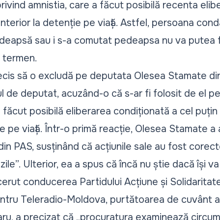
privind amnistia, care a făcut posibilă recenta
elib
nterior la detenție pe viață
. Astfel, persoana cond
deapsă sau i s-a comutat pedeapsa nu va putea fi
e termen.
cis să o excludă pe deputata Olesea Stamate din
 de deputat, acuzând-o că s-ar fi folosit de el pe
 făcut posibilă eliberarea condiționată a cel puțin 
 pe viață. Într-o
primă reacție
, Olesea Stamate a
in PAS, susținând că acțiunile sale au fost corecte 
 zile”. Ulterior, ea a spus că încă
nu știe dacă își 
cerut conducerea Partidului Acțiune și Solidaritate
ntru Teleradio-Moldova, purtătoarea de cuvânt a 
aru, a precizat că „procuratura examinează circums