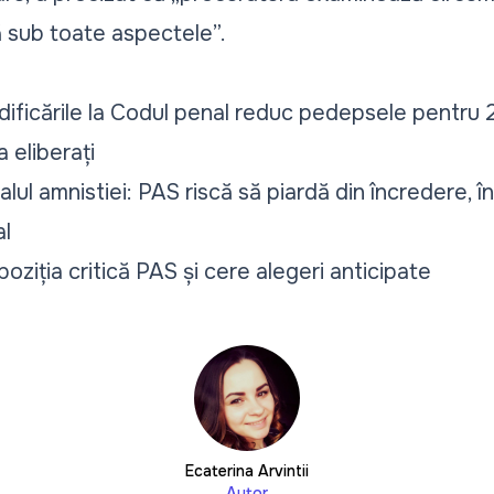
ă sub toate aspectele”.
dificările la Codul penal reduc pedepsele pentru
a eliberați
lul amnistiei: PAS riscă să piardă din încredere, î
al
poziția critică PAS și cere alegeri anticipate
Ecaterina Arvintii
Autor