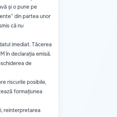
avă și o pune pe
tiente” din partea unor
nsmis că nu
datul imediat. Tăcerea
M în declarația emisă.
deschiderea de
 riscurile posibile,
izează formațiunea
ri, reinterpretarea