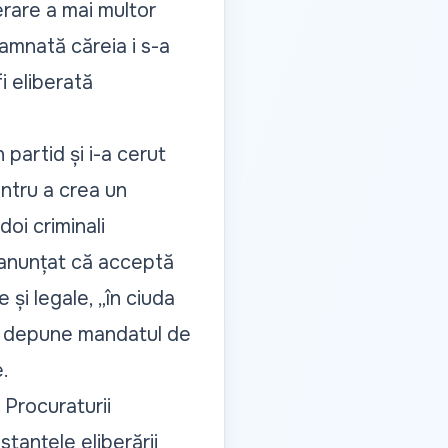
erare a mai multor
amnată căreia i s-a
 eliberată
 partid
și i-a cerut
ntru a crea un
doi criminali
 anunțat că acceptă
și legale, „în ciuda
va depune mandatul de
.
Procuraturii
tanțele eliberării