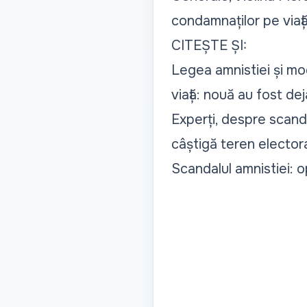
condamnaților pe viaț
CITEȘTE ȘI:
Legea amnistiei și mo
viață: nouă au fost dej
Experți, despre scanda
câștigă teren elector
Scandalul amnistiei: o