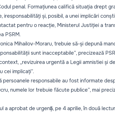
Codul penal. Formațiunea califică situația drept gr
 iresponsabilități și, posibil, a unei implicări conș
tactat pentru o reacție, Ministerul Justiției a tra
rea PSRM.
Veronica Mihailov-Moraru, trebuie să-și depună man
sponsabilității sunt inacceptabile”
, precizează PSR
n context, „revizuirea urgentă a Legii amnistiei și 
cei implicați”.
 persoanele responsabile au fost informate despre
cru, numele lor trebuie făcute publice”
, mai prec
ul
a aprobat de urgență
, pe 4 aprilie, în două lectu