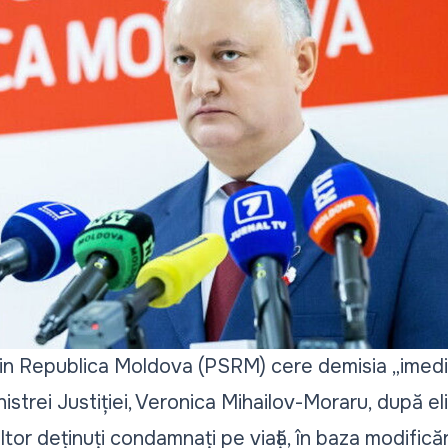
 din Republica Moldova (PSRM) cere demisia „imedi
istrei Justiției, Veronica Mihailov-Moraru, după el
tor deținuți condamnați pe viață, în baza modificăr