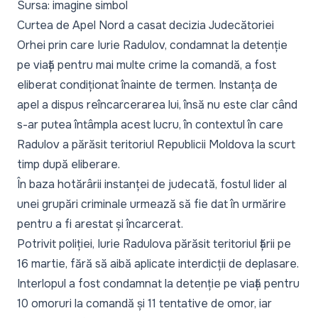
Sursa: imagine simbol
Curtea de Apel Nord a casat decizia Judecătoriei
Orhei prin care Iurie Radulov, condamnat la detenție
pe viață pentru mai multe crime la comandă, a fost
eliberat condiționat înainte de termen. Instanța de
apel a dispus reîncarcerarea lui, însă nu este clar când
s-ar putea întâmpla acest lucru, în contextul în care
Radulov a părăsit teritoriul Republicii Moldova la scurt
timp după eliberare.
În baza hotărârii instanței de judecată, fostul lider al
unei grupări criminale urmează să fie dat în urmărire
pentru a fi arestat și încarcerat.
Potrivit poliției,
Iurie Radulov
a părăsit teritoriul țării pe
16 martie, fără să aibă aplicate interdicții de deplasare.
Interlopul a fost condamnat la detenție pe viață pentru
10 omoruri la comandă și 11 tentative de omor, iar