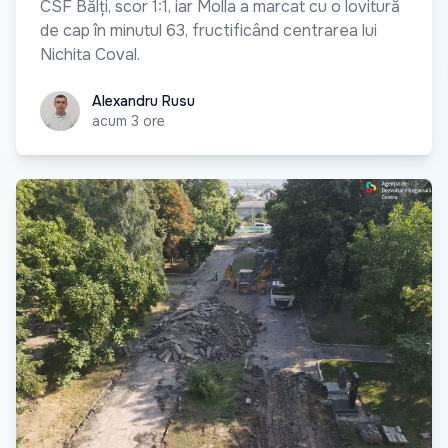
CSF Bălți, scor 1:1, iar Molla a marcat cu o lovitură
de cap în minutul 63, fructificând centrarea lui
Nichita Coval.
Alexandru Rusu
Alexandru Rusu
acum 3 ore