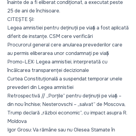
înainte de a fi
eliberat condiționat
, a executat peste
25 de ani de închisoare.
CITEȘTE ȘI:
Legea amnistiei pentru deținuții pe viață a fost aplicată
diferit de instanțe. CSM cere verificări
Procurorul general cere anularea prevederilor care
au permis eliberarea unor condamnați pe viață
Promo-LEX: Legea amnistiei, interpretată cu
încălcarea transparenței decizionale
Curtea Constituțională a suspendat temporar unele
prevederi din Legea amnistiei
Retrospectivă // „Porțile” pentru deținuții pe viață –
din nou închise; Nesterovschi – „salvat” de Moscova,
Trump declară „război economic”, cu impact asupra R.
Moldova
Igor Grosu: Va rămâne sau nu Olesea Stamate în