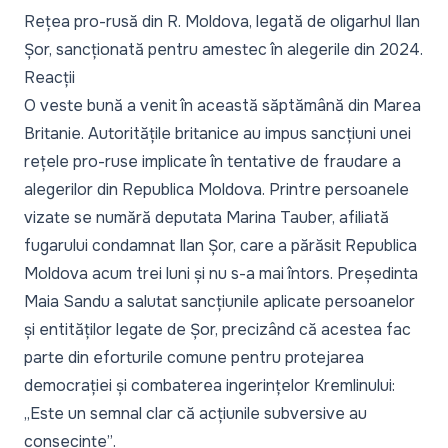
Rețea pro-rusă din R. Moldova, legată de oligarhul Ilan
Șor, sancționată pentru amestec în alegerile din 2024.
Reacții
O veste bună a venit în această săptămână din Marea
Britanie. Autoritățile britanice au impus
sancțiuni unei
rețele pro-ruse implicate în tentative de fraudare a
alegerilor din Republica Moldova
. Printre persoanele
vizate se numără deputata
Marina Tauber
, afiliată
fugarului condamnat Ilan Șor, care
a părăsit Republica
Moldova acum trei luni și nu s-a mai întors
. Președinta
Maia Sandu a salutat sancțiunile
aplicate persoanelor
și entităților legate de Șor, precizând că acestea fac
parte din eforturile comune pentru protejarea
democrației și combaterea ingerințelor Kremlinului:
„Este un semnal clar că acțiunile subversive au
consecințe”
.