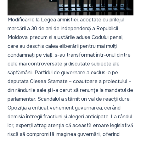
Modificările la Legea amnistiei, adoptate cu prilejul
marcării a 30 de ani de independență a Republicii
Moldova, precum și ajustările aduse Codului penal,
care au deschis
calea eliberării pentru mai mulți
condamnați pe viață
, s-au transformat într-unul dintre
cele mai controversate și discutate subiecte ale
săptămânii. Partidul de guvernare
a exclus-o pe
deputata Olesea Stamate – coautoare a proiectului –
din rândurile sale
și i-a cerut să renunțe la mandatul de
parlamentar. Scandalul a stârnit un val de reacții dure.
Opoziția a criticat vehement guvernarea
, cerând
demisia întregii fracțiuni și alegeri anticipate. La rândul
lor,
experții atrag atenția că această eroare legislativă
riscă să compromită imaginea guvernării
, oferind