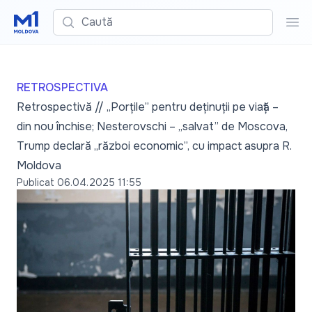
Caută
Cau
RETROSPECTIVA
Retrospectivă // „Porțile” pentru deținuții pe viață –
din nou închise; Nesterovschi – „salvat” de Moscova,
Trump declară „război economic”, cu impact asupra R.
Moldova
Publicat
06.04.2025 11:55