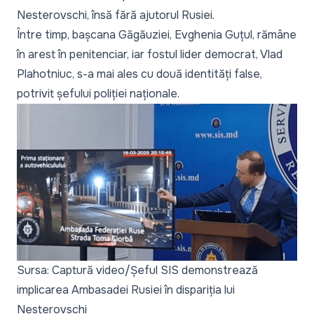
Nesterovschi, însă fără ajutorul Rusiei.
Între timp, bașcana Găgăuziei,
Evghenia Guțul, rămâne
în arest în penitenciar
, iar fostul lider democrat,
Vlad
Plahotniuc, s-a mai ales cu două identități false
,
potrivit șefului poliției naționale.
Sursa: Captură video/Șeful SIS demonstrează
implicarea Ambasadei Rusiei în dispariția lui
Nesterovschi