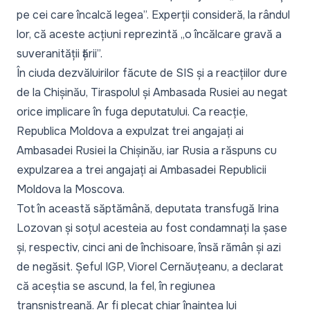
pe cei care încalcă legea”
. Experții consideră, la rândul
lor, că aceste acțiuni reprezintă
„o încălcare gravă a
suveranității țării”
.
În ciuda
dezvăluirilor făcute de SIS
și a reacțiilor dure
de la Chișinău,
Tiraspolul
și
Ambasada Rusiei
au negat
orice implicare în fuga deputatului. Ca reacție,
Republica Moldova a expulzat trei angajați
ai
Ambasadei Rusiei la Chișinău, iar
Rusia a răspuns
cu
expulzarea a trei angajați ai Ambasadei Republicii
Moldova la Moscova.
Tot în această săptămână, deputata transfugă
Irina
Lozovan și soțul acesteia au fost condamnați
la șase
și, respectiv, cinci ani de închisoare, însă rămân și azi
de negăsit. Șeful IGP, Viorel Cernăuțeanu, a declarat
că aceștia
se ascund, la fel, în regiunea
transnistreană
. Ar fi plecat chiar înaintea lui