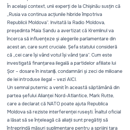
În același context, unii experți de la Chișinău susțin că
„Rusia va continua acțiunile hibride împotriva
Republicii Moldova”
. Invitată la
Radio Moldova
,
președinta
Maia Sandu a avertizat că Kremlinul va
încerca să influențeze și alegerile parlamentare
din
acest an, care sunt cruciale. Șefa statului consideră
că „cei care își vând votul își vând țara”. Cum este
investigată finanțarea ilegală a partidelor afiliate lui
Șor – dosare în instanță, condamnări și zeci de milioane
de lei introduse ilegal – vezi
AICI
.
Un semnal puternic a venit în această săptămână din
partea șefului Alianței Nord-Atlantice, Mark Rutte,
care a declarat că
NATO poate ajuta Republica
Moldova să reziste interferenței rusești
. Înaltul oficial
a lăsat să se înțeleagă că aliații sunt pregătiți să
întreprindă măsuri suplimentare pentru a sprijini țara