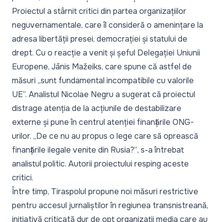
Proiectul a stârnit
critici din partea organizațiilor
neguvernamentale
, care îl consideră o amenințare la
adresa libertății presei, democrației și statului de
drept. Cu o reacție a venit și șeful Delegației Uniunii
Europene, Jānis Mažeiks, care spune că astfel de
măsuri
„sunt fundamental incompatibile cu valorile
UE”
. Analistul Nicolae Negru a sugerat că
proiectul
distrage atenția de la acțiunile de destabilizare
externe și pune în centrul atenției finanțările ONG-
urilor
.
„De ce nu au propus o lege care să oprească
finanțările ilegale venite din Rusia?”
, s-a întrebat
analistul politic. Autorii proiectului resping aceste
critici.
Între timp,
Tiraspolul propune noi măsuri restrictive
pentru accesul jurnaliștilor în regiunea transnistreană
,
inițiativă criticată dur de
opt organizații media care au