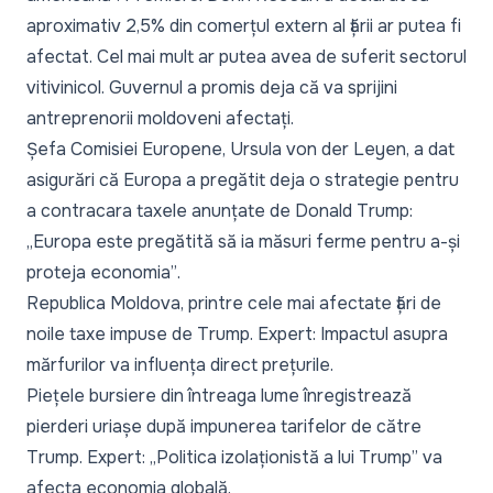
aproximativ 2,5% din comerțul extern al țării ar putea fi
afectat
. Cel mai mult ar putea avea de suferit sectorul
vitivinicol. Guvernul a promis deja că
va sprijini
antreprenorii moldoveni afectați
.
Șefa Comisiei Europene, Ursula von der Leyen, a dat
asigurări că
Europa a pregătit deja o strategie pentru
a contracara taxele anunțate de Donald Trump
:
„Europa este pregătită să ia măsuri ferme pentru a-și
proteja economia”
.
Republica Moldova, printre cele mai afectate țări de
noile taxe impuse de Trump. Expert: Impactul asupra
mărfurilor va influența direct prețurile
.
Piețele bursiere din întreaga lume înregistrează
pierderi uriașe după impunerea tarifelor de către
Trump
. Expert:
„Politica izolaționistă a lui Trump” va
afecta economia globală
.