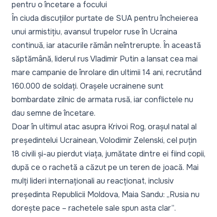
pentru o încetare a focului
În ciuda discuțiilor purtate de SUA pentru încheierea
unui armistițiu, avansul trupelor ruse în Ucraina
continuă, iar atacurile rămân neîntrerupte. În această
săptămână, liderul rus
Vladimir Putin a lansat cea mai
mare campanie de înrolare din ultimii 14 ani
, recrutând
160.000 de soldați. Orașele ucrainene sunt
bombardate zilnic de armata rusă, iar conflictele nu
dau semne de încetare.
Doar în ultimul
atac asupra Krivoi Rog
, orașul natal al
președintelui Ucrainean, Volodimir Zelenski, cel puțin
18 civili și-au pierdut viața, jumătate dintre ei fiind copii,
după ce o rachetă a căzut pe un teren de joacă. Mai
mulți
lideri internaționali au reacționat
, inclusiv
președinta Republicii Moldova, Maia Sandu:
„Rusia nu
dorește pace – rachetele sale spun asta clar”
.