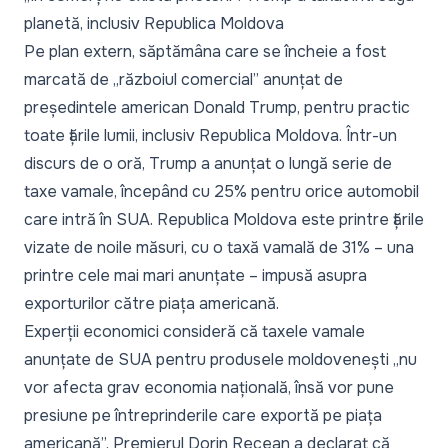
planetă, inclusiv Republica Moldova
Pe plan extern, săptămâna care se încheie a fost
marcată de
„războiul comercial” anunțat de
președintele american Donald Trump
, pentru practic
toate țările lumii, inclusiv Republica Moldova. Într-un
discurs de o oră,
Trump a anunțat
o lungă serie de
taxe vamale, începând cu 25% pentru orice automobil
care intră în SUA. Republica Moldova este printre țările
vizate de noile măsuri, cu o taxă vamală de 31% – una
printre cele mai mari anunțate – impusă asupra
exporturilor către piața americană.
Experții economici consideră că taxele vamale
anunțate de SUA pentru produsele moldovenești
„nu
vor afecta grav economia națională, însă vor pune
presiune pe întreprinderile care exportă pe piața
americană”
. Premierul Dorin Recean a declarat că