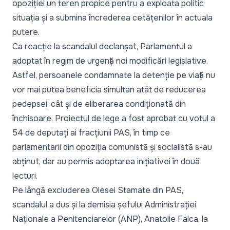
opoziției un teren propice pentru a exploata politic
situația și a submina încrederea cetățenilor în actuala
putere.
Ca reacție la scandalul declanșat,
Parlamentul a
adoptat în regim de urgență noi modificări legislative
.
Astfel, persoanele condamnate la detenție pe viață nu
vor mai putea beneficia simultan atât de reducerea
pedepsei, cât și de eliberarea condiționată din
închisoare. Proiectul de lege a fost aprobat cu votul a
54 de deputați ai fracțiunii PAS, în timp ce
parlamentarii din opoziția comunistă și socialistă s-au
abținut, dar au permis adoptarea inițiativei în două
lecturi.
Pe lângă excluderea Olesei Stamate din PAS,
scandalul a dus și la
demisia șefului Administrației
Naționale a Penitenciarelor (ANP)
, Anatolie Falca, la