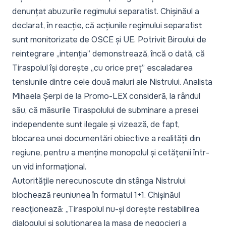
denunțat abuzurile regimului separatist
. Chișinăul a
declarat, în reacție, că acțiunile regimului separatist
sunt monitorizate de OSCE și UE. Potrivit Biroului de
reintegrare „intenția” demonstrează, încă o dată, că
Tiraspolul își dorește „cu orice preț” escaladarea
tensiunile dintre cele două maluri ale Nistrului
. Analista
Mihaela Șerpi de la Promo-LEX consideră, la rândul
său, că
măsurile Tiraspolului de subminare a presei
independente sunt ilegale
și vizează, de fapt,
blocarea unei documentări obiective a realității din
regiune, pentru a menține monopolul și cetățenii într-
un vid informațional.
Autoritățile nerecunoscute din stânga Nistrului
blochează reuniunea în formatul 1+1. Chișinăul
reacționează:
„Tiraspolul nu-și dorește restabilirea
dialogului și soluționarea la masa de negocieri a