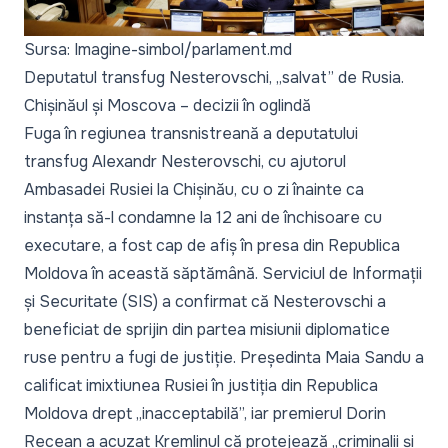
Sursa: Imagine-simbol/parlament.md
Deputatul transfug Nesterovschi, „salvat” de Rusia.
Chișinăul și Moscova – decizii în oglindă
Fuga în regiunea transnistreană a deputatului
transfug Alexandr Nesterovschi, cu ajutorul
Ambasadei Rusiei la Chișinău, cu o zi înainte ca
instanța să-l condamne la 12 ani de închisoare cu
executare, a fost cap de afiș în presa din Republica
Moldova în această săptămână. Serviciul de Informații
și Securitate (SIS) a confirmat că
Nesterovschi a
beneficiat de sprijin din partea misiunii diplomatice
ruse pentru a fugi de justiție
. Președinta
Maia Sandu a
calificat imixtiunea Rusiei în justiția din Republica
Moldova drept „inacceptabilă”
, iar premierul
Dorin
Recean a acuzat Kremlinul că protejează „criminalii și