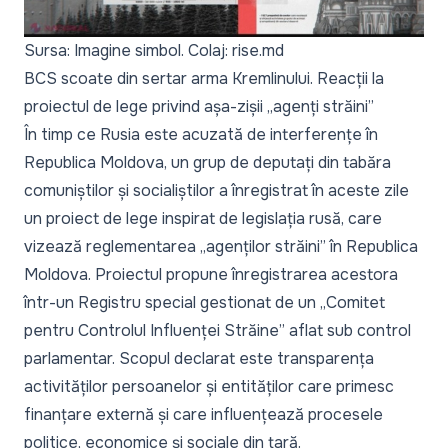
Sursa: Imagine simbol. Colaj: rise.md
BCS scoate din sertar arma Kremlinului. Reacții la
proiectul de lege privind așa-zișii „agenți străini”
În timp ce Rusia este acuzată de interferențe în
Republica Moldova, un grup de deputați din tabăra
comuniștilor și socialiștilor a înregistrat în aceste zile
un proiect de lege inspirat de legislația rusă, care
vizează
reglementarea „agenților străini” în Republica
Moldova
. Proiectul propune înregistrarea acestora
într-un Registru special gestionat de un „Comitet
pentru Controlul Influenței Străine” aflat sub control
parlamentar. Scopul declarat este transparența
activităților persoanelor și entităților care primesc
finanțare externă și care influențează procesele
politice, economice și sociale din țară.