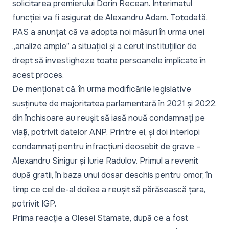
solicitarea premierului Dorin Recean. Interimatul
funcției va fi asigurat de Alexandru Adam. Totodată,
PAS a anunțat că va adopta noi măsuri în urma unei
„analize ample” a situației și a cerut instituțiilor de
drept să investigheze toate persoanele implicate în
acest proces.
De menționat că, în urma modificările legislative
susținute de majoritatea parlamentară în 2021 și 2022,
din închisoare au reușit să iasă nouă condamnați pe
viață
, potrivit datelor ANP. Printre ei, și doi interlopi
condamnați pentru infracțiuni deosebit de grave –
Alexandru Sinigur și Iurie Radulov. Primul
a revenit
după gratii
, în baza unui dosar deschis pentru omor, în
timp ce cel de-al doilea
a reușit să părăsească țara
,
potrivit IGP.
Prima reacție a Olesei Stamate, după ce a fost