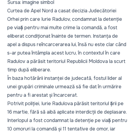
Sursa: imagine simbol
Curtea de Apel Nord a casat decizia Judecătoriei
Orhei prin care Iurie Radulov, condamnat la detenție
pe viață pentru mai multe crime la comandă, a fost
eliberat condiționat înainte de termen. Instanța de
apel a dispus reîncarcerarea lui, însă nu este clar când
s-ar putea întâmpla acest lucru, în contextul în care
Radulov a părăsit teritoriul Republicii Moldova la scurt
timp după eliberare.
În baza hotărârii instanței de judecată, fostul lider al
unei grupări criminale urmează să fie dat în urmărire
pentru a fi arestat și încarcerat.
Potrivit poliției,
Iurie Radulov
a părăsit teritoriul țării pe
16 martie, fără să aibă aplicate interdicții de deplasare.
Interlopul a fost condamnat la detenție pe viață pentru
10 omoruri la comandă și 11 tentative de omor, iar