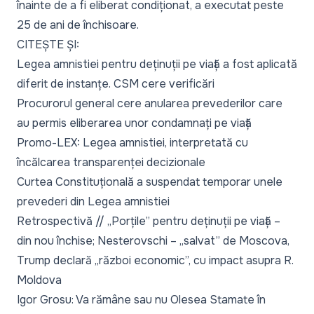
înainte de a fi
eliberat condiționat
, a executat peste
25 de ani de închisoare.
CITEȘTE ȘI:
Legea amnistiei pentru deținuții pe viață a fost aplicată
diferit de instanțe. CSM cere verificări
Procurorul general cere anularea prevederilor care
au permis eliberarea unor condamnați pe viață
Promo-LEX: Legea amnistiei, interpretată cu
încălcarea transparenței decizionale
Curtea Constituțională a suspendat temporar unele
prevederi din Legea amnistiei
Retrospectivă // „Porțile” pentru deținuții pe viață –
din nou închise; Nesterovschi – „salvat” de Moscova,
Trump declară „război economic”, cu impact asupra R.
Moldova
Igor Grosu: Va rămâne sau nu Olesea Stamate în