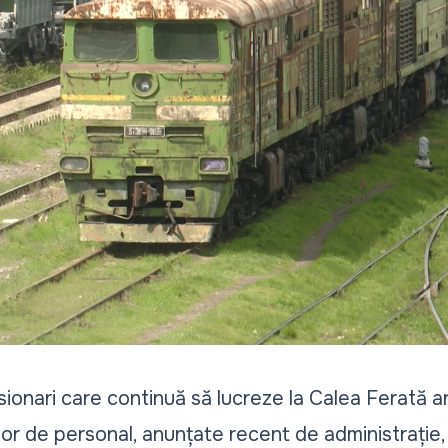
nsionari care continuă să lucreze la Calea Ferată 
lor de personal, anunțate recent de administrație, 