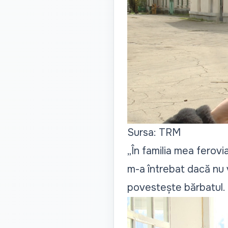
Sursa: TRM
„
În familia mea ferovi
m-a întrebat dacă nu 
povestește bărbatul.