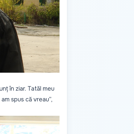
nț în ziar. Tatăl meu
r am spus că vreau
”,