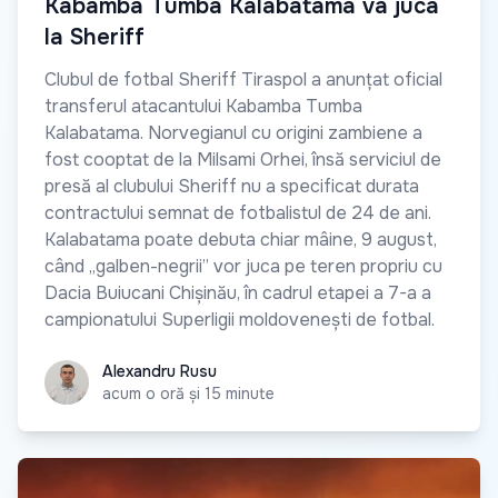
Kabamba Tumba Kalabatama va juca
la Sheriff
Clubul de fotbal Sheriff Tiraspol a anunțat oficial
transferul atacantului Kabamba Tumba
Kalabatama. Norvegianul cu origini zambiene a
fost cooptat de la Milsami Orhei, însă serviciul de
presă al clubului Sheriff nu a specificat durata
contractului semnat de fotbalistul de 24 de ani.
Kalabatama poate debuta chiar mâine, 9 august,
când „galben-negrii” vor juca pe teren propriu cu
Dacia Buiucani Chișinău, în cadrul etapei a 7-a a
campionatului Superligii moldovenești de fotbal.
Alexandru Rusu
Alexandru Rusu
acum o oră și 15 minute