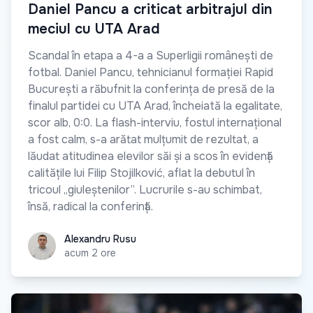
Daniel Pancu a criticat arbitrajul din
meciul cu UTA Arad
Scandal în etapa a 4-a a Superligii românești de
fotbal. Daniel Pancu, tehnicianul formației Rapid
București a răbufnit la conferința de presă de la
finalul partidei cu UTA Arad, încheiată la egalitate,
scor alb, 0:0. La flash-interviu, fostul internațional
a fost calm, s-a arătat mulțumit de rezultat, a
lăudat atitudinea elevilor săi și a scos în evidență
calitățile lui Filip Stojilković, aflat la debutul în
tricoul „giuleștenilor”. Lucrurile s-au schimbat,
însă, radical la conferință.
Alexandru Rusu
Alexandru Rusu
acum 2 ore