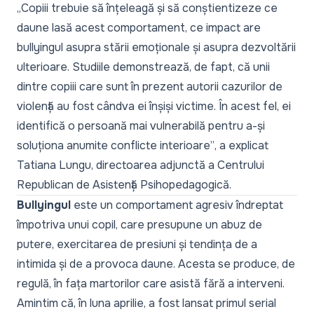
„Copiii trebuie să înțeleagă și să conștientizeze ce
daune lasă acest comportament, ce impact are
bullyingul asupra stării emoționale și asupra dezvoltării
ulterioare. Studiile demonstrează, de fapt, că unii
dintre copiii care sunt în prezent autorii cazurilor de
violență au fost cândva ei înșiși victime. În acest fel, ei
identifică o persoană mai vulnerabilă pentru a-și
soluționa anumite conflicte interioare”
, a explicat
Tatiana Lungu, directoarea adjunctă a Centrului
Republican de Asistență Psihopedagogică.
Bullyingul
este un comportament agresiv îndreptat
împotriva unui copil, care presupune un abuz de
putere, exercitarea de presiuni și tendința de a
intimida și de a provoca daune. Acesta se produce, de
regulă, în fața martorilor care asistă fără a interveni.
Amintim că, în luna aprilie, a fost lansat primul serial