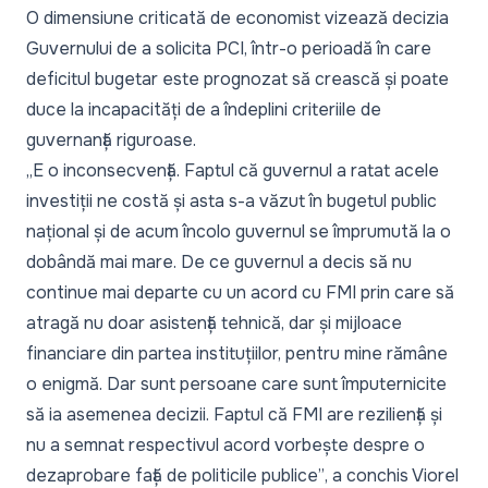
O dimensiune criticată de economist vizează decizia
Guvernului de a solicita PCI, într-o perioadă în care
deficitul bugetar este prognozat să crească și poate
duce la incapacități de a îndeplini criteriile de
guvernanță riguroase.
„E o inconsecvență. Faptul că guvernul a ratat acele
investiții ne costă și asta s-a văzut în bugetul public
național și de acum încolo guvernul se împrumută la o
dobândă mai mare. De ce guvernul a decis să nu
continue mai departe cu un acord cu FMI prin care să
atragă nu doar asistență tehnică, dar și mijloace
financiare din partea instituțiilor, pentru mine rămâne
o enigmă. Dar sunt persoane care sunt împuternicite
să ia asemenea decizii. Faptul că FMI are reziliență și
nu a semnat respectivul acord vorbește despre o
dezaprobare față de politicile publice”
, a conchis Viorel