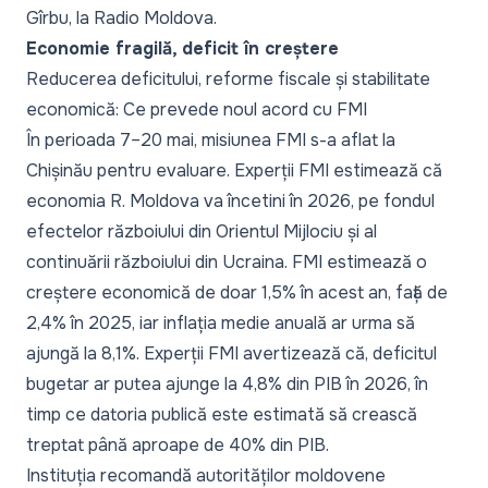
Gîrbu, la Radio Moldova.
Economie fragilă, deficit în creștere
Reducerea deficitului, reforme fiscale și stabilitate
economică: Ce prevede noul acord cu FMI
În perioada 7–20 mai, misiunea FMI s-a aflat la
Chișinău pentru evaluare.
Experții FMI estimează
că
economia R. Moldova va încetini în 2026, pe fondul
efectelor războiului din Orientul Mijlociu și al
continuării războiului din Ucraina. FMI estimează o
creștere economică de doar 1,5% în acest an, față de
2,4% în 2025, iar inflația medie anuală ar urma să
ajungă la 8,1%.
Experții FMI avertizează
că, deficitul
bugetar ar putea ajunge la 4,8% din PIB în 2026, în
timp ce datoria publică este estimată să crească
treptat până aproape de 40% din PIB.
Instituția recomandă autorităților moldovene