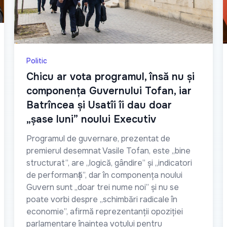
Politic
Chicu ar vota programul, însă nu și
componența Guvernului Tofan, iar
Batrîncea și Usatîi îi dau doar
„șase luni” noului Executiv
Programul de guvernare, prezentat de
premierul desemnat Vasile Tofan, este „bine
structurat”, are „logică, gândire” și „indicatori
de performanță”, dar în componența noului
Guvern sunt „doar trei nume noi” și nu se
poate vorbi despre „schimbări radicale în
economie”, afirmă reprezentanții opoziției
parlamentare înaintea votului pentru