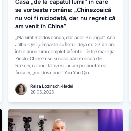
Casa „de la capătul lumii” în care
se vorbește româna: „Chinezoaică
nu voi fi niciodată, dar nu regret că
am venit în China”
„Mă simt moldoveancă, dar ador Beijingul”. Ana
Jalbă-Qin își împarte sufletul, deja de 27 de ani,
între două lumi complet diferite - între măreția
Zidului Chinezesc și casa părintească din
Răzeni, raionul Ialoveni, acum proprietatea
fiului ei, „moldoveanul” Yan Yan Qin.
Raisa Lozinschi-Hadei
Raisa Lozinschi-Hadei
28.06.2026