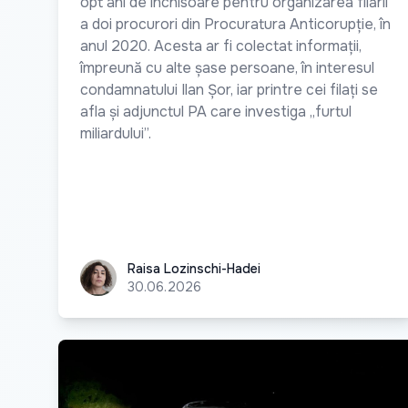
opt ani de închisoare pentru organizarea filării
a doi procurori din Procuratura Anticorupție, în
anul 2020. Acesta ar fi colectat informații,
împreună cu alte șase persoane, în interesul
condamnatului Ilan Șor, iar printre cei filați se
afla și adjunctul PA care investiga „furtul
miliardului”.
Raisa Lozinschi-Hadei
Raisa Lozinschi-Hadei
30.06.2026