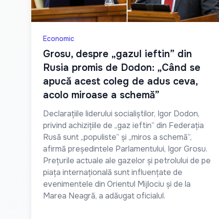
Economic
Grosu, despre „gazul ieftin” din
Rusia promis de Dodon: „Când se
apucă acest coleg de adus ceva,
acolo miroase a schemă”
Declarațiile liderului socialiștilor, Igor Dodon,
privind achizițiile de „gaz ieftin” din Federația
Rusă sunt „populiste” și „miros a schemă”,
afirmă președintele Parlamentului, Igor Grosu.
Prețurile actuale ale gazelor și petrolului de pe
piața internațională sunt influențate de
evenimentele din Orientul Mijlociu și de la
Marea Neagră, a adăugat oficialul.