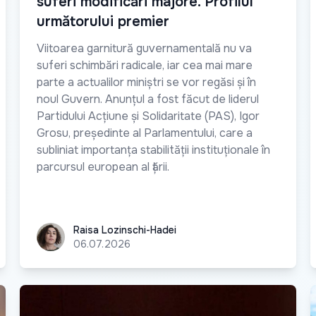
suferi modificări majore. Profilul
următorului premier
Viitoarea garnitură guvernamentală nu va
suferi schimbări radicale, iar cea mai mare
parte a actualilor miniștri se vor regăsi și în
noul Guvern. Anunțul a fost făcut de liderul
Partidului Acțiune și Solidaritate (PAS), Igor
Grosu, președinte al Parlamentului, care a
subliniat importanța stabilității instituționale în
parcursul european al țării.
Raisa Lozinschi-Hadei
Raisa Lozinschi-Hadei
06.07.2026