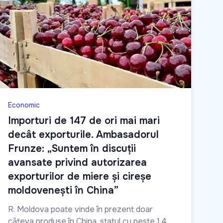
Economic
Importuri de 147 de ori mai mari
decât exporturile. Ambasadorul
Frunze: „Suntem în discuții
avansate privind autorizarea
exporturilor de miere și cireșe
moldovenești în China”
R. Moldova poate vinde în prezent doar
câteva produse în China, statul cu peste 1.4