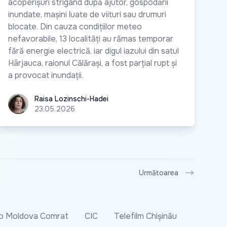
acoperișuri strigând după ajutor, gospodării
inundate, mașini luate de viituri sau drumuri
blocate. Din cauza condițiilor meteo
nefavorabile, 13 localități au rămas temporar
fără energie electrică, iar digul iazului din satul
Hârjauca, raionul Călărași, a fost parțial rupt și
a provocat inundații.
Raisa Lozinschi-Hadei
Raisa Lozinschi-Hadei
23.05.2026
Următoarea
o Moldova Comrat
CIC
Telefilm Chișinău