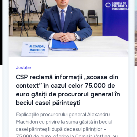
Justiție
CSP reclamă informații „scoase din
context” în cazul celor 75.000 de
euro găsiți de procurorul general în
beciul casei părintești
Explicațiile procurorului general Alexandru
Machidon cu privire la suma găsită în beciul
casei părintești după decesul părinților –
75.000 de euro, oferite la Comisia Vetting, au