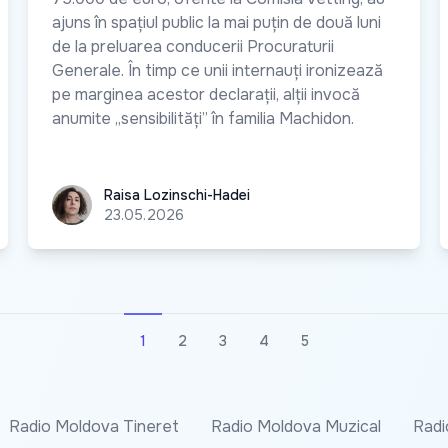
ajuns în spațiul public la mai puțin de două luni
de la preluarea conducerii Procuraturii
Generale. În timp ce unii internauți ironizează
pe marginea acestor declarații, alții invocă
anumite „sensibilități” în familia Machidon.
Raisa Lozinschi-Hadei
Raisa Lozinschi-Hadei
23.05.2026
1
2
3
4
5
Radio Moldova Tineret
Radio Moldova Muzical
Radi