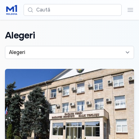
Caută
Cau
Alegeri
Alege o categorie