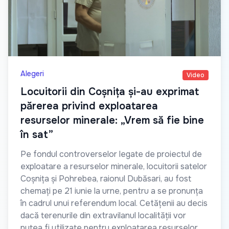
Alegeri
Video
Locuitorii din Coșnița și-au exprimat
părerea privind exploatarea
resurselor minerale: „Vrem să fie bine
în sat”
Pe fondul controverselor legate de proiectul de
exploatare a resurselor minerale, locuitorii satelor
Coșnița și Pohrebea, raionul Dubăsari, au fost
chemați pe 21 iunie la urne, pentru a se pronunța
în cadrul unui referendum local. Cetățenii au decis
dacă terenurile din extravilanul localității vor
putea fi utilizate pentru exploatarea resurselor