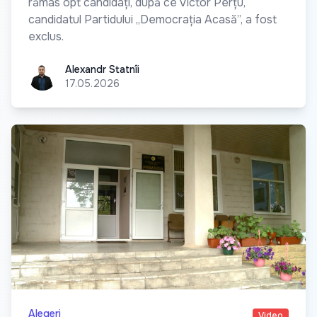
rămas opt candidați, după ce Victor Perțu,
candidatul Partidului „Democrația Acasă”, a fost
exclus.
Alexandr Statnîi
Alexandr Statnîi
17.05.2026
Alegeri
Video