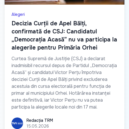
Alegeri
Decizia Curții de Apel Bălți,
confirmată de CSJ: Candidatul
„Democrația Acasă” nu va participa la
alegerile pentru Primăria Orhei
Curtea Supremă de Justiție (CSJ) a declarat
inadmisibil recursul depus de Partidul „Democrația
Acasă” și candidatul Victor Perțu împotriva
deciziei Curții de Apel Bălți privind excluderea
acestuia din cursa electorală pentru funcția de
primar al municipiului Orhei. Hotărârea instanței
este definitivă, iar Victor Perțu nu va putea
participa la alegerile locale noi din 17 mai.
Redacția TRM
Redacția TRM
15.05.2026