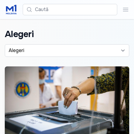
Caută
Cau
Alegeri
Alege o categorie