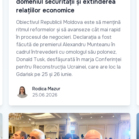
domeniul securității și extinderea
relațiilor economice
Obiectivul Republicii Moldova este să mențină
ritmul reformelor și să avanseze cât mai rapid
în procesul de negocieri. Declarația a fost
făcută de premierul Alexandru Munteanu în
cadrul întrevederii cu omologul său polonez,
Donald Tusk, desfășurată în marja Conferinței
pentru Reconstrucția Ucrainei, care are loc la
Gdańsk pe 25 și 26 iunie.
Rodica Mazur
Rodica Mazur
25.06.2026