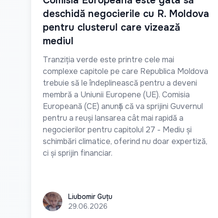
Comisia Europeană este gata să
deschidă negocierile cu R. Moldova
pentru clusterul care vizează
mediul
Tranziția verde este printre cele mai
complexe capitole pe care Republica Moldova
trebuie să le îndeplinească pentru a deveni
membră a Uniunii Europene (UE). Comisia
Europeană (CE) anunță că va sprijini Guvernul
pentru a reuși lansarea cât mai rapidă a
negocierilor pentru capitolul 27 - Mediu și
schimbări climatice, oferind nu doar expertiză,
ci și sprijin financiar.
Liubomir Guțu
Liubomir Guțu
29.06.2026