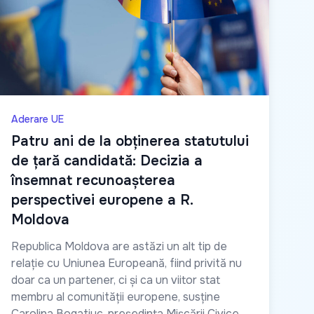
Aderare UE
Patru ani de la obținerea statutului
de țară candidată: Decizia a
însemnat recunoașterea
perspectivei europene a R.
Moldova
Republica Moldova are astăzi un alt tip de
relație cu Uniunea Europeană, fiind privită nu
doar ca un partener, ci și ca un viitor stat
membru al comunității europene, susține
Carolina Bogatiuc, președinta Mișcării Civice