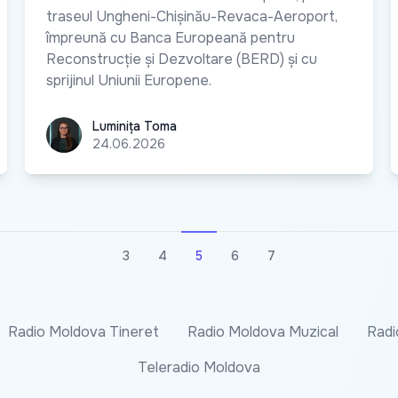
traseul Ungheni-Chișinău-Revaca-Aeroport,
împreună cu Banca Europeană pentru
Reconstrucție și Dezvoltare (BERD) și cu
sprijinul Uniunii Europene.
Luminița Toma
Luminița Toma
24.06.2026
3
4
5
6
7
Radio Moldova Tineret
Radio Moldova Muzical
Radi
Teleradio Moldova