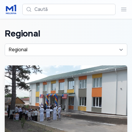
Caută
Cau
Regional
Alege o categorie