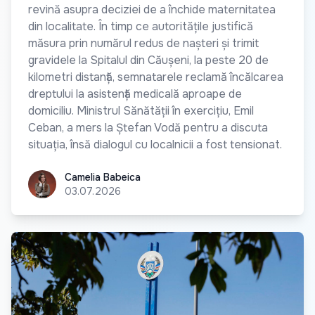
revină asupra deciziei de a închide maternitatea
din localitate. În timp ce autoritățile justifică
măsura prin numărul redus de nașteri și trimit
gravidele la Spitalul din Căușeni, la peste 20 de
kilometri distanță, semnatarele reclamă încălcarea
dreptului la asistență medicală aproape de
domiciliu. Ministrul Sănătății în exercițiu, Emil
Ceban, a mers la Ștefan Vodă pentru a discuta
situația, însă dialogul cu localnicii a fost tensionat.
Camelia Babeica
Camelia Babeica
03.07.2026