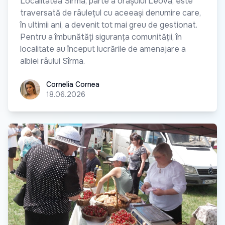
Localitatea Sîrma, parte a orașului Leova, este
traversată de râulețul cu aceeași denumire care,
în ultimii ani, a devenit tot mai greu de gestionat.
Pentru a îmbunătăți siguranța comunității, în
localitate au început lucrările de amenajare a
albiei râului Sîrma.
Cornelia Cornea
Cornelia Cornea
18.06.2026