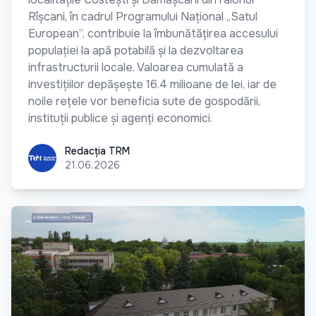
Rîșcani, în cadrul Programului Național „Satul
European”, contribuie la îmbunătățirea accesului
populației la apă potabilă și la dezvoltarea
infrastructurii locale. Valoarea cumulată a
investițiilor depășește 16.4 milioane de lei, iar de
noile rețele vor beneficia sute de gospodării,
instituții publice și agenți economici.
Redacția TRM
Redacția TRM
21.06.2026