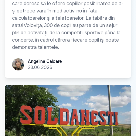
care doresc să le ofere copiilor posibilitatea de a-
și petrece vara în mod activ, nu în fața
calculatoarelor și a telefoanelor. La tabăra din
satul Volovița, 300 de copii au parte de un sejur
plin de activități, de la competiții sportive până la
concerte, în cadrul cărora fiecare copil își poate
demonstra talentele.
Angelina Caldare
Angelina Caldare
23.06.2026