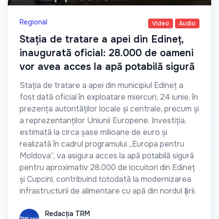
Regional
Video
Audio
Stația de tratare a apei din Edineț,
inaugurată oficial: 28.000 de oameni
vor avea acces la apă potabilă sigură
Stația de tratare a apei din municipiul Edineț a
fost dată oficial în exploatare miercuri, 24 iunie, în
prezența autorităților locale și centrale, precum și
a reprezentanților Uniunii Europene. Investiția,
estimată la circa șase milioane de euro și
realizată în cadrul programului „Europa pentru
Moldova”, va asigura acces la apă potabilă sigură
pentru aproximativ 28.000 de locuitori din Edineț
și Cupcini, contribuind totodată la modernizarea
infrastructurii de alimentare cu apă din nordul țării.
Redacția TRM
Redacția TRM