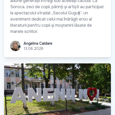
adune generații întregi sub aceeași căciulă. La
Soroca, zeci de copii, părinți și artiști au participat
la spectacolul stradal „Secolul Guguță”, un
eveniment dedicat celui mai îndrăgit erou al
literaturii pentru copii și moștenirii lăsate de
marele scriitor.
Angelina Caldare
Angelina Caldare
13.06.2026