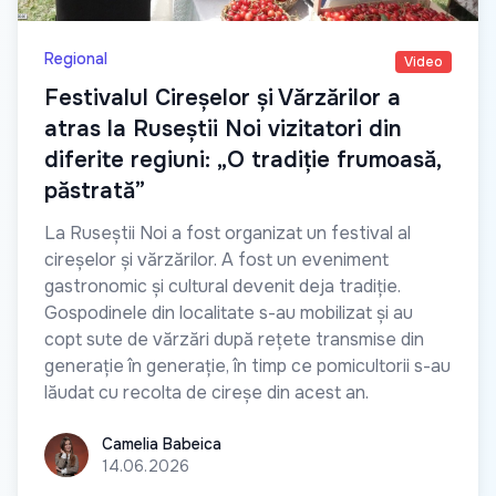
Regional
Video
Festivalul Cireșelor și Vărzărilor a
atras la Ruseștii Noi vizitatori din
diferite regiuni: „O tradiție frumoasă,
păstrată”
La Ruseștii Noi a fost organizat un festival al
cireșelor și vărzărilor. A fost un eveniment
gastronomic și cultural devenit deja tradiție.
Gospodinele din localitate s-au mobilizat și au
copt sute de vărzări după rețete transmise din
generație în generație, în timp ce pomicultorii s-au
lăudat cu recolta de cireșe din acest an.
Camelia Babeica
Camelia Babeica
14.06.2026