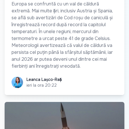
Europa se confruntă cu un val de căldură
extremă. Mai multe țări, inclusiv Austria și Spania,
se află sub avertizări de Cod roșu de caniculă și
înregistrează record după record la capitolul
temperaturi. În unele regiuni, mercurul din
termometre a urcat peste 41 de grade Celsius.
Meteorologii avertizează că valul de căldură va
persista cel puțin până la sfârșitul săptămânii, iar
anul 2026 ar putea deveni unul dintre cei mai
fierbinți ani înregistrați vreodată.
Leanca Lașco-Rață
Leanca Lașco-Rață
ieri la ora 20:22