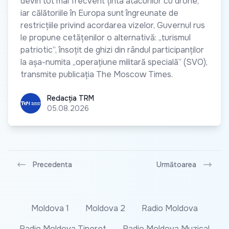
devin tot mai frecvent ținta atacurilor cu drone,
iar călătoriile în Europa sunt îngreunate de
restricțiile privind acordarea vizelor, Guvernul rus
le propune cetățenilor o alternativă: „turismul
patriotic”, însoțit de ghizi din rândul participanților
la așa-numita „operațiune militară specială” (SVO),
transmite publicația The Moscow Times.
Redacția TRM
Redacția TRM
05.08.2026
Precedenta
Următoarea
Moldova 1
Moldova 2
Radio Moldova
Radio Moldova Tineret
Radio Moldova Muzical