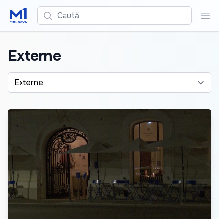
Caută
Cau
Externe
Alege o categorie