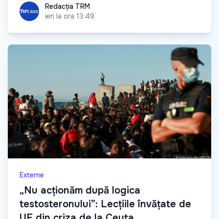
Redacția TRM
Redacția TRM
ieri la ora 13:49
Externe
„Nu acționăm după logica
testosteronului”: Lecțiile învățate de
UE din criza de la Ceuta