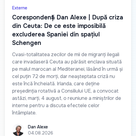
Externe
Corespondență Dan Alexe | După criza
din Ceuta: De ce este imposibilă
excluderea Spaniei din spațiul
Schengen
Cvasi-totalitatea zecilor de mii de migranți ilegali
care invadaseră Ceuta au părăsit enclava situată
pe malul marocan al Mediteranei, lăsând în urmă și
cel puțin 72 de morți, dar neașteptata criză nu
este încă încheiată. Irlanda, care deține
președinția rotativă a Consiliului UE, a convocat
astăzi, marți, 4 august, o reuniune a miniștrilor de
interne pentru a discuta efectele celor
întâmplate.
Dan Alexe
Dan Alexe
04.08.2026