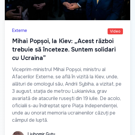
Externe
Video
Mihai Popșoi, la Kiev: „Acest război
trebuie să înceteze. Suntem solidari
cu Ucraina”
Viceprim-ministrul Mihai Popșoi, ministru al
Afacerilor Externe, se află în vizită la Kiev, unde,
alături de omologul său, Andrii Sybiha, a vizitat, pe
3 august, stația de metrou Lukianivka, grav
avariată de atacurile rusești din 19 iulie. De acolo,
oficialii s-au îndreptat spre Piața Independenței,
unde au onorat memoria ucrainenilor căzuți pe
câmpul de luptă.
Liubomir Guțu
Liubomir Guțu