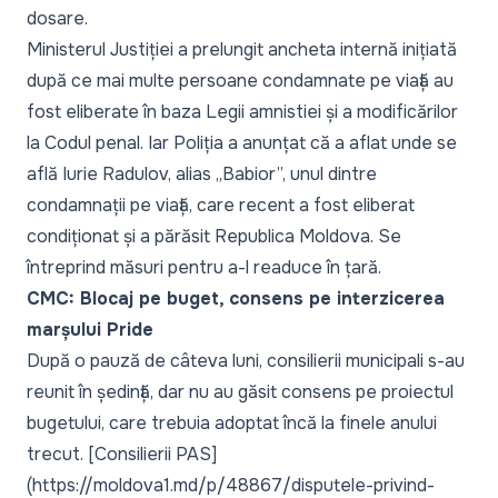
dosare
.
Ministerul Justiției
a prelungit ancheta internă inițiată
după ce mai multe persoane condamnate pe viață au
fost eliberate în baza Legii amnistiei și a modificărilor
la Codul penal. Iar
Poliția
a anunțat că a aflat unde se
află Iurie Radulov, alias „Babior”, unul dintre
condamnații pe viață, care recent a fost eliberat
condiționat și a părăsit Republica Moldova. Se
întreprind măsuri pentru a-l readuce în țară.
CMC: Blocaj pe buget, consens pe interzicerea
marșului Pride
După o pauză de câteva luni,
consilierii municipali
s-au
reunit în ședință, dar nu au găsit consens pe proiectul
bugetului, care trebuia adoptat încă la finele anului
trecut. [Consilierii PAS]
(https://moldova1.md/p/48867/disputele-privind-