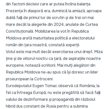
din factorii decisivi care ar putea înclina balanța.
Prezența în diasporă era, duminică la amiază, aproape
dublă față de primul tur de scrutin și de trei ori mai
mare decât la alegerile din 2024, anulate de Curtea
Constituțională.
Mobilizarea la vot în Republica
Moldova
arată maturitatea politică a electoratului
român din țara noastră,
constată experții
.
Votul este mai mult decât exercitarea unui drept. Miza
ține și de viitorul nostru ca țară, de aspirațiile noastre
europene,
notează scriitorii
. Mai mulți
alegători din
Republica Moldova
ne-au spus că își doresc un lider
proeuropean la Cotroceni.
Eurodeputatul Eugen Tomac
observă că România, la
fel ca întreaga Europă, nu este pregătită să facă față
valului de dezinformare și propagandă din războiul
hibrid dus constant de Rusia pentru a submina