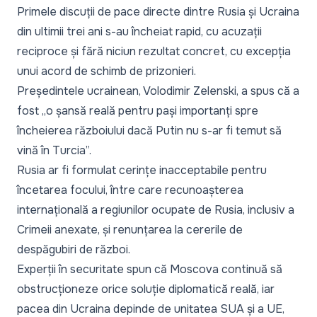
Primele discuții de pace
directe dintre Rusia și Ucraina
din ultimii trei ani s-au încheiat rapid, cu acuzații
reciproce și fără niciun rezultat concret, cu excepția
unui acord de schimb de prizonieri.
Președintele ucrainean, Volodimir Zelenski,
a spus că a
fost „o șansă reală pentru pași importanți spre
încheierea războiului dacă Putin nu s-ar fi temut să
vină în Turcia”.
Rusia ar fi formulat
cerințe inacceptabile
pentru
încetarea focului, între care recunoașterea
internațională a regiunilor ocupate de Rusia, inclusiv a
Crimeii anexate, și renunțarea la cererile de
despăgubiri de război.
Experții în securitate
spun că Moscova continuă să
obstrucționeze orice soluție diplomatică reală, iar
pacea din Ucraina depinde de unitatea SUA și a UE,