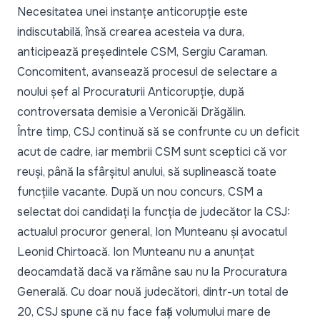
Necesitatea unei instanțe anticorupție este
indiscutabilă, însă crearea acesteia va dura,
anticipează
președintele CSM, Sergiu Caraman
.
Concomitent, avansează
procesul de selectare
a
noului șef al Procuraturii Anticorupție, după
controversata demisie a Veronicăi Drăgălin.
Între timp, CSJ continuă să se confrunte cu un deficit
acut de cadre, iar membrii CSM sunt sceptici că vor
reuși, până la sfârșitul anului, să suplinească toate
funcțiile vacante. După un nou concurs, CSM a
selectat
doi candidați
la funcția de judecător la CSJ:
actualul procuror general, Ion Munteanu și avocatul
Leonid Chirtoacă.
Ion Munteanu
nu a anunțat
deocamdată dacă va rămâne sau nu la Procuratura
Generală. Cu doar nouă judecători, dintr-un total de
20, CSJ spune că nu face față volumului
mare de