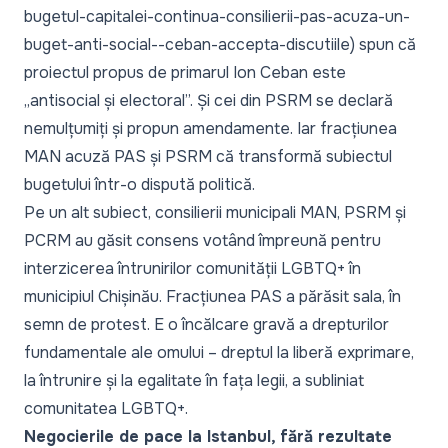
bugetul-capitalei-continua-consilierii-pas-acuza-un-
buget-anti-social--ceban-accepta-discutiile) spun că
proiectul propus de primarul Ion Ceban este
„antisocial și electoral”. Și cei din PSRM se declară
nemulțumiți și propun amendamente. Iar fracțiunea
MAN acuză PAS și PSRM că transformă subiectul
bugetului într-o dispută politică.
Pe un alt subiect, consilierii municipali MAN, PSRM și
PCRM au găsit consens votând împreună pentru
interzicerea întrunirilor comunității LGBTQ+ în
municipiul Chișinău. Fracțiunea PAS a părăsit sala, în
semn de protest. E o încălcare gravă a drepturilor
fundamentale ale omului – dreptul la liberă exprimare,
la întrunire și la egalitate în fața legii, a subliniat
comunitatea LGBTQ+
.
Negocierile de pace la Istanbul, fără rezultate