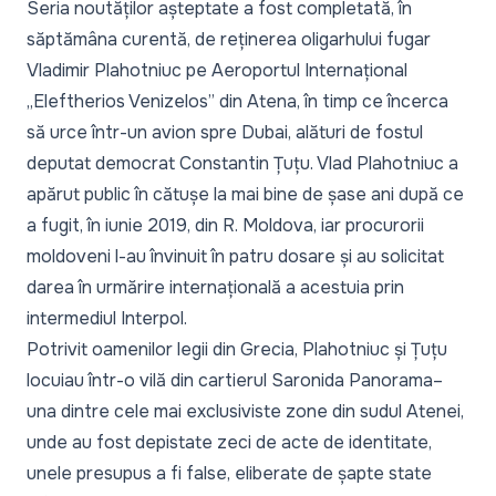
Seria noutăților așteptate a fost completată, în
săptămâna curentă, de
reținerea oligarhului fugar
Vladimir Plahotniuc
pe Aeroportul Internațional
„Eleftherios Venizelos” din Atena, în timp ce încerca
să urce într-un avion spre Dubai, alături de fostul
deputat democrat Constantin Țuțu. Vlad Plahotniuc
a
apărut public în cătușe
la mai bine de șase ani după ce
a fugit, în iunie 2019, din R. Moldova, iar procurorii
moldoveni l-au învinuit în patru dosare și au solicitat
darea în urmărire internațională a acestuia prin
intermediul Interpol.
Potrivit oamenilor legii din Grecia, Plahotniuc și Țuțu
locuiau într-o vilă din cartierul Saronida Panorama
–
una dintre cele mai exclusiviste zone din sudul Atenei,
unde
au fost depistate
zeci de acte de identitate,
unele presupus a fi false,
eliberate de șapte state