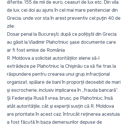
diferite
, 155 de mii de euro, ceasuri de lux etc. Din vila
de lux, cei doi au ajuns în cel mai mare penitenciar din
Grecia, unde vor sta în arest preventiv cel puțin 40 de
zile.
Dosar penal la București, după ce polițiștii din Grecia
au găsit la Vladimir Plahotniuc șase documente care
ar fi fost emise de România
R. Moldova
a solicitat autorităților elene să-l
extrădeze pe Plahotniuc la Chișinău
ca să fie tras la
răspundere pentru crearea unui grup infracțional
organizat, spălare de bani în proporții deosebit de mari
și escrocherie, inclusiv implicarea în „frauda bancară”.
Și Federația Rusă îl vrea, brusc, pe Plahotniuc, însă
atât autoritățile, cât și experții susțin că
R. Moldova
are prioritate în acest caz
, întrucât reținerea acestuia
a fost făcută în baza demersurilor depuse de