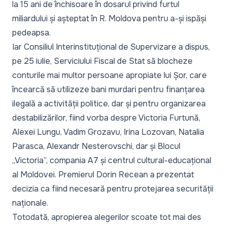
la 15 ani de închisoare în dosarul privind furtul
miliardului și așteptat în R. Moldova pentru a-și ispăși
pedeapsa.
Iar Consiliul Interinstituțional de Supervizare a dispus,
pe 25 iulie, Serviciului Fiscal de Stat
să blocheze
conturile mai multor persoane apropiate lui Șor
, care
încearcă să utilizeze bani murdari pentru finanțarea
ilegală a activității politice, dar și pentru organizarea
destabilizărilor, fiind vorba despre Victoria Furtună,
Alexei Lungu, Vadim Grozavu, Irina Lozovan, Natalia
Parasca, Alexandr Nesterovschi, dar și Blocul
„Victoria”, compania A7 și centrul cultural-educațional
al Moldovei. Premierul Dorin Recean
a prezentat
decizia
ca fiind necesară pentru protejarea securității
naționale.
Totodată, apropierea alegerilor scoate tot mai des