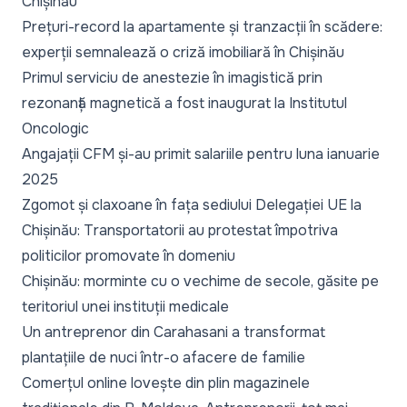
Chișinău
Prețuri-record la apartamente și tranzacții în scădere:
experții semnalează o criză imobiliară în Chișinău
Primul serviciu de anestezie în imagistică prin
rezonanță magnetică a fost inaugurat la Institutul
Oncologic
Angajații CFM și-au primit salariile pentru luna ianuarie
2025
Zgomot și claxoane în fața sediului Delegației UE la
Chișinău: Transportatorii au protestat împotriva
politicilor promovate în domeniu
Chișinău: morminte cu o vechime de secole, găsite pe
teritoriul unei instituții medicale
Un antreprenor din Carahasani a transformat
plantațiile de nuci într-o afacere de familie
Comerțul online lovește din plin magazinele