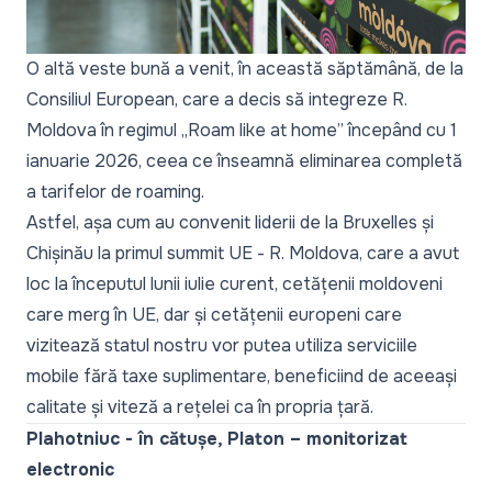
O altă veste bună a venit, în această săptămână, de la
Consiliul European, care
a decis să integreze R.
Moldova în regimul „Roam like at home” începând cu 1
ianuarie 2026
, ceea ce înseamnă eliminarea completă
a tarifelor de roaming.
Astfel, așa cum au convenit liderii de la Bruxelles și
Chișinău la
primul summit UE - R. Moldova,
care a avut
loc la începutul lunii iulie curent, cetățenii moldoveni
care merg în UE, dar și cetățenii europeni care
vizitează statul nostru vor putea utiliza serviciile
mobile fără taxe suplimentare, beneficiind de aceeași
calitate și viteză a rețelei ca în propria țară.
Plahotniuc - în cătușe, Platon – monitorizat
electronic