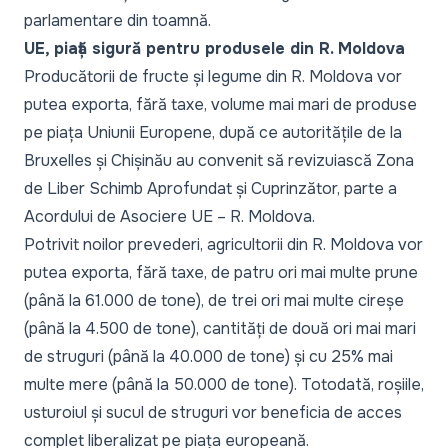
parlamentare din toamnă.
UE, piață sigură pentru produsele din R. Moldova
Producătorii de fructe și legume din R. Moldova vor
putea exporta, fără taxe, volume mai mari de produse
pe piața Uniunii Europene, după ce autoritățile de la
Bruxelles și Chișinău
au convenit să revizuiască Zona
de Liber Schimb Aprofundat și Cuprinzător
, parte a
Acordului de Asociere UE – R. Moldova.
Potrivit noilor prevederi, agricultorii din R. Moldova
vor
putea exporta, fără taxe
, de patru ori mai multe prune
(până la 61.000 de tone), de trei ori mai multe cireșe
(până la 4.500 de tone), cantități de două ori mai mari
de struguri (până la 40.000 de tone) și cu 25% mai
multe mere (până la 50.000 de tone). Totodată, roșiile,
usturoiul și sucul de struguri vor beneficia de acces
complet liberalizat pe piața europeană.