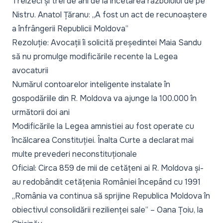
Treizeci și trei de ani de la încetarea războiului de pe
Nistru. Anatol Țăranu: „A fost un act de recunoaștere
a înfrângerii Republicii Moldova”
Rezoluție: Avocații îi solicită președintei Maia Sandu
să nu promulge modificările recente la Legea
avocaturii
Numărul contoarelor inteligente instalate în
gospodăriile din R. Moldova va ajunge la 100.000 în
următorii doi ani
Modificările la Legea amnistiei au fost operate cu
încălcarea Constituției. Înalta Curte a declarat mai
multe prevederi neconstituționale
Oficial: Circa 859 de mii de cetățeni ai R. Moldova și-
au redobândit cetățenia României începând cu 1991
„România va continua să sprijine Republica Moldova în
obiectivul consolidării rezilienței sale” – Oana Țoiu, la