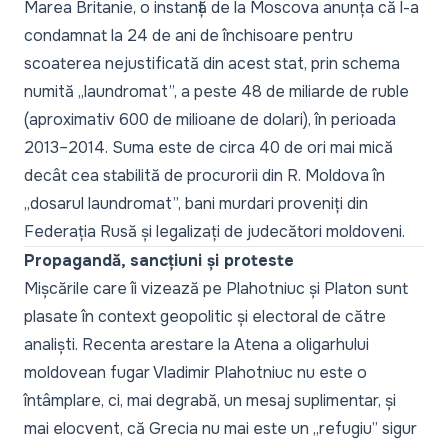
Marea Britanie,
o instanță de la Moscova anunța că l-a
condamnat la 24 de ani de închisoare
pentru
scoaterea nejustificată din acest stat, prin schema
numită „laundromat”, a peste 48 de miliarde de ruble
(aproximativ 600 de milioane de dolari), în perioada
2013–2014.
Suma este de circa 40 de ori mai mică
decât cea stabilită de procurorii din R. Moldova în
„dosarul laundromat”, bani murdari proveniți din
Federația Rusă și legalizați de judecători moldoveni.
Propagandă, sancțiuni și proteste
Mișcările care îi vizează pe Plahotniuc și Platon sunt
plasate în context geopolitic și electoral de către
analiști. Recenta arestare la Atena a oligarhului
moldovean fugar Vladimir Plahotniuc nu este o
întâmplare, ci, mai degrabă, un mesaj suplimentar, și
mai elocvent, că Grecia nu mai este un „refugiu” sigur