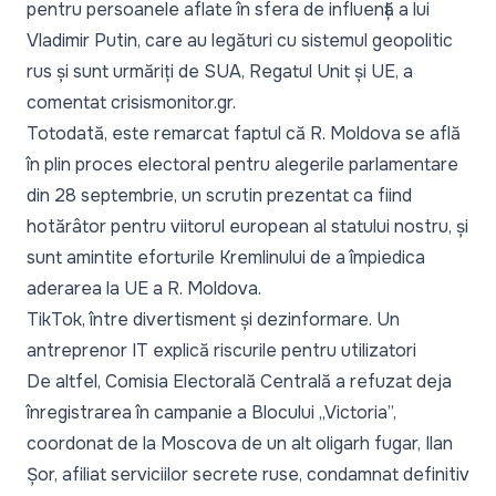
pentru persoanele aflate în sfera de influență a lui
Vladimir Putin, care au legături cu sistemul geopolitic
rus și sunt urmăriți de SUA, Regatul Unit și UE,
a
comentat crisismonitor.gr.
Totodată, este remarcat faptul că R. Moldova se află
în plin proces electoral pentru alegerile parlamentare
din 28 septembrie, un scrutin prezentat ca fiind
hotărâtor pentru viitorul european al statului nostru, și
sunt amintite eforturile Kremlinului
de a împiedica
aderarea la UE a R. Moldova.
TikTok, între divertisment și dezinformare. Un
antreprenor IT explică riscurile pentru utilizatori
De altfel, Comisia Electorală Centrală
a refuzat deja
înregistrarea în campanie a Blocului „Victoria”
,
coordonat de la Moscova de un alt oligarh fugar, Ilan
Șor, afiliat serviciilor secrete ruse, condamnat definitiv