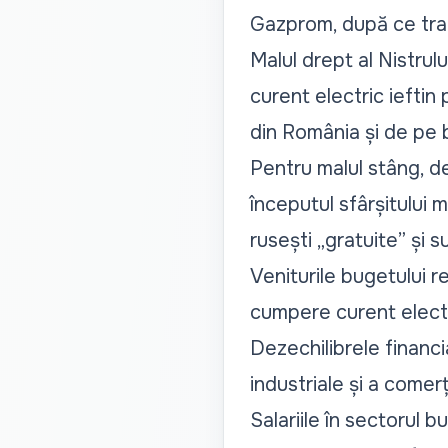
Gazprom, după ce tranzi
Malul drept al Nistrul
curent electric ieftin
din România și de pe 
Pentru malul stâng, d
începutul sfârșitului 
rusești „
gratuite
” și s
Veniturile bugetului r
cumpere curent electr
Dezechilibrele financ
industriale și a comerț
Salariile în sectorul b