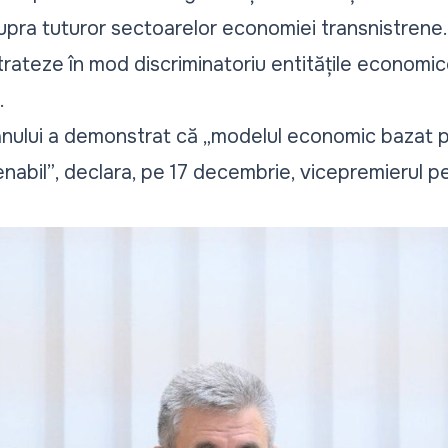
pra tuturor sectoarelor economiei transnistrene. Î
rateze în mod discriminatoriu entitățile economice
.
anului a demonstrat că „
modelul economic bazat p
enabil”
,
declara
, pe 17 decembrie, vicepremierul p