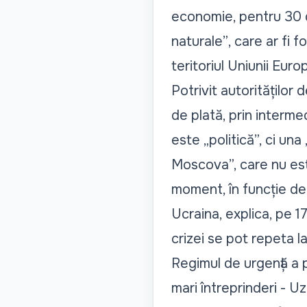
economie
, pentru 30 
naturale”
, care ar fi 
teritoriul Uniunii Eur
Potrivit autorităților 
de plată, prin interme
este „
politică
”, ci una 
Moscova
”, care nu es
moment, în funcție de 
Ucraina,
explica, pe 1
crizei se pot repeta l
Regimul de urgență a p
mari întreprinderi - U