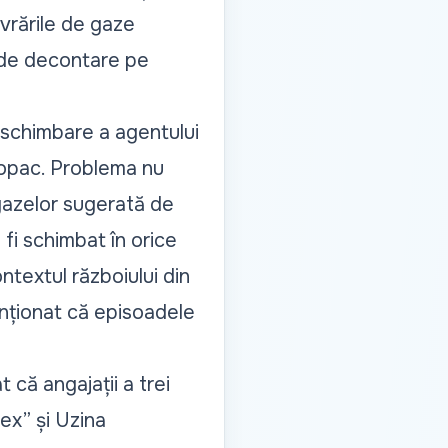
livrările de gaze
r de decontare pe
uă schimbare a agentului
m opac. Problema nu
gazelor sugerată de
fi schimbat în orice
ntextul războiului din
tenționat că episoadele
 că angajații a trei
tex” și Uzina