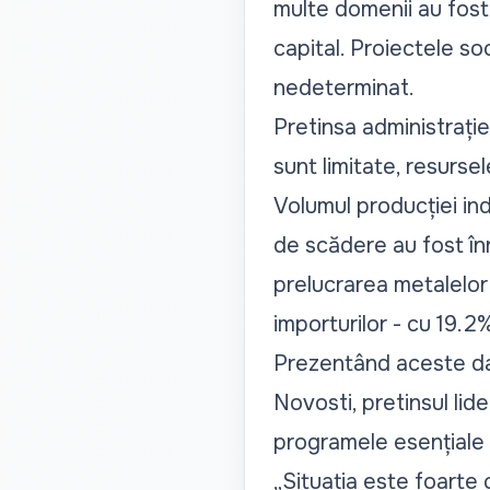
multe domenii au fost r
capital. Proiectele so
nedeterminat.
Pretinsa administrație
sunt limitate, resurse
Volumul producției ind
de scădere au fost înr
prelucrarea metalelor 
importurilor - cu 19.2
Prezentând aceste d
Novosti
, pretinsul lid
programele esențiale su
„Situația este foarte