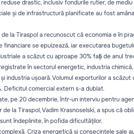
eduse drastic, inclusiv fondurile rutier, de mediu și
ciale și de infrastructură planificate au fost amâ
 de la Tiraspol
a recunoscut că economia e în prag
le financiare se epuizează, iar executarea bugetulu
ustriale a scăzut cu aproape 30% față de anul tre
egistrate în sectorul energetic, industria chimică,
și industria ușoară. Volumul exporturilor a scăzut c
%. Deficitul comercial extern s-a dublat.
ate, pe 20 decembrie,
într-un interviu pentru agen
er de la Tiraspol, Vadim Krasnoselski, a spus că oblig
nt îndeplinite, în pofida dificultăților.
 complexă. Criza energetică și consecințele sale a