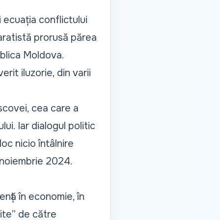
ecuația conflictului
aratistă prorusă părea
ublica Moldova.
it iluzorie, din varii
scovei, cea care a
ui. Iar dialogul politic
oc nicio întâlnire
9 noiembrie 2024.
nță în economie, în
ite
” de către