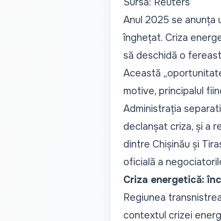
Sursa: Reuters
Anul 2025 se anunța u
înghețat. Criza energ
să deschidă o fereast
Această
„oportunitate
motive, principalul fi
Administrația separati
declanșat criza, și a re
dintre Chișinău și Tira
oficială a negociatoril
Criza energetică: înc
Regiunea transnistrea
contextul crizei energ