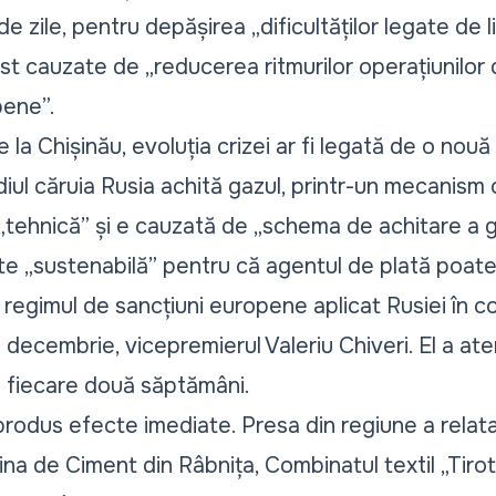
de zile, pentru depășirea „
dificultăților legate de 
fost cauzate de
„reducerea ritmurilor operațiunilo
opene
”.
de la Chișinău, evoluția crizei ar fi legată de o no
diul căruia Rusia achită gazul, printr-un mecanis
„
tehnică
” și e cauzată de „
schema de achitare a 
te „
sustenabilă
” pentru că agentul de plată poate 
regimul de sancțiuni europene aplicat Rusiei în co
7 decembrie, vicepremierul Valeriu Chiveri
. El a a
a fiecare două săptămâni.
rodus efecte imediate. Presa din regiune a relatat
zina de Ciment din Râbnița, Combinatul textil „Tiro