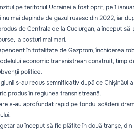
tul pe teritoriul Ucrainei a fost oprit, pe 1 ianuari
ui nu mai depinde de gazul rusesc din 2022, iar du
 produs de Centrala de la Cuciurgan, a început să-
burse,
la costuri mai mari
.
ependent în totalitate de Gazprom, închiderea rob
modelului economic transnistrean construit, timp d
ubvenții politice.
egiunii s-au redus semnificativ după ce Chișinăul a
ic produs în regiunea transnistreană.
iare s-au aprofundat rapid
pe fondul scăderii dram
ului.
ugetar
au început să fie plătite în două tranșe, din iu