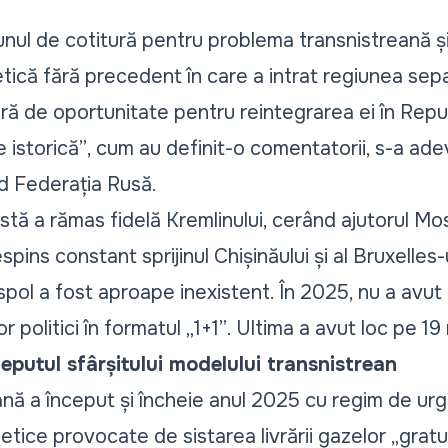
nul de cotitură pentru problema transnistreană și 
etică fără precedent în care a intrat regiunea sep
ră de oportunitate pentru reintegrarea ei în Rep
 istorică”
, cum au definit-o comentatorii, s-a adever
ind Federația Rusă.
stă a rămas fidelă Kremlinului, cerând ajutorul Mo
spins constant sprijinul Chișinăului și al Bruxelles-ul
spol a fost aproape inexistent. În 2025, nu a avut l
or politici în formatul
„1+1”
. Ultima a avut loc pe 1
eputul sfârșitului modelului transnistrean
nă a început și încheie anul 2025 cu regim de urge
etice provocate de sistarea livrării gazelor „
gratu