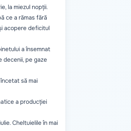
e, la miezul nopții.
pă ce a rămas fără
și acopere deficitul
inetului a însemnat
e decenii, pe gaze
 încetat să mai
atice a producției
lie. Cheltuielile în mai