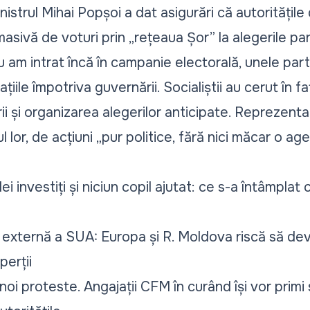
nistrul Mihai Popșoi a dat asigurări că autoritățile
sivă de voturi prin „rețeaua Șor”
la alegerile pa
u am intrat încă în campanie electorală, unele part
țiile împotriva guvernării.
Socialiștii au cerut
în fa
ii și organizarea alegerilor anticipate. Reprezentan
 lor, de acțiuni „pur politice, fără nici măcar o a
i investiți și niciun copil ajutat:
ce s-a întâmplat 
ca externă a SUA:
Europa și R. Moldova riscă să devi
perții
 noi proteste
. Angajații CFM în curând își vor primi 