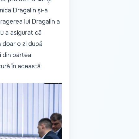
ica Dragalin și-a
ragerea lui Dragalin
a
u a asigurat că
la doar o zi după
i din partea
tură
în această