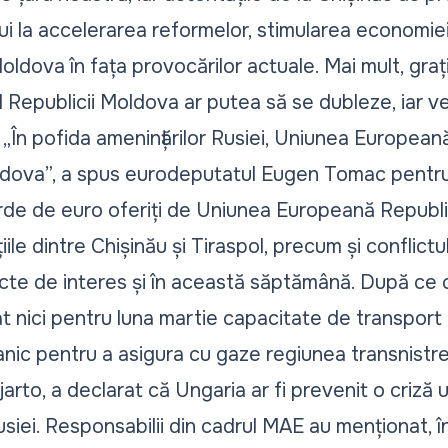
ui la accelerarea reformelor, stimularea economiei
Moldova în fața provocărilor actuale. Mai mult, graț
ul Republicii Moldova ar putea să se dubleze
, iar v
 „În pofida amenințărilor Rusiei,
Uniunea Europeană
oldova
”, a spus eurodeputatul Eugen Tomac pentru
iliarde de euro oferiți de Uniunea Europeană Republ
iile dintre Chișinău și Tiraspol, precum și conflict
ecte de interes și în această săptămână. După ce 
 nici pentru luna martie capacitate de transport 
nic pentru a asigura cu gaze regiunea transnistre
jarto, a declarat că
Ungaria ar fi prevenit o criză 
usiei. Responsabilii din cadrul MAE au menționat, 