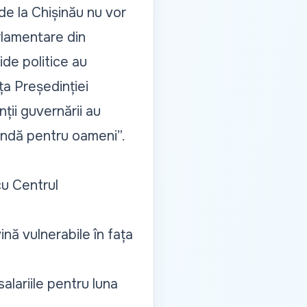
 de la
Chișinău nu vor
rlamentare din
ide politice au
ța Președinției
ții guvernării au
gendă pentru oameni”.
cu Centrul
nă vulnerabile în fața
salariile pentru luna