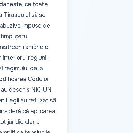
udapesta, ca toate
ca
Tiraspolul să se
 abuzive
impuse de
 timp, șeful
snistrean rămâne o
interiorul regiunii.
al regimului de la
modificarea Codului
 au deschis
NICIUN
nii legii au refuzat să
onsideră că aplicarea
t juridic clar al
 amplifica tensiunile