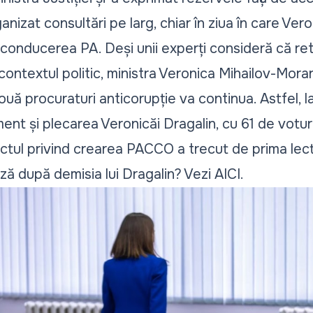
ganizat
consultări pe larg
, chiar în ziua în care
Veron
 conducerea PA. Deși unii experți consideră că
ret
ontextul politic, ministra Veronica Mihailov-Morar
ouă procuraturi anticorupție
va continua
. Astfel, 
ment și plecarea Veronicăi Dragalin, cu 61 de votur
ctul privind
crearea PACCO a trecut de prima lec
ă după demisia lui Dragalin? Vezi
AICI
.