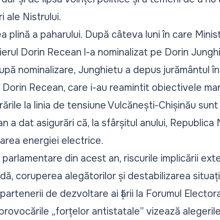
 ale Nistrului.
 plină a paharului. După câteva luni în care Minis
ierul
Dorin Recean l-a nominalizat pe Dorin Jungh
după nominalizare,
Junghietu a depus jurământul
în
 Dorin Recean, care i-au reamintit obiectivele mand
rările la linia de tensiune Vulcănești-Chișinău sunt
 a dat asigurări că, la sfârșitul anului, Republic
rarea energiei electrice.
r parlamentare din acest an, riscurile implicării ex
dă, coruperea alegătorilor și destabilizarea situați
partenerii de dezvoltare ai țării la
Forumul Elector
 provocările
„forțelor antistatale” vizează alegeri