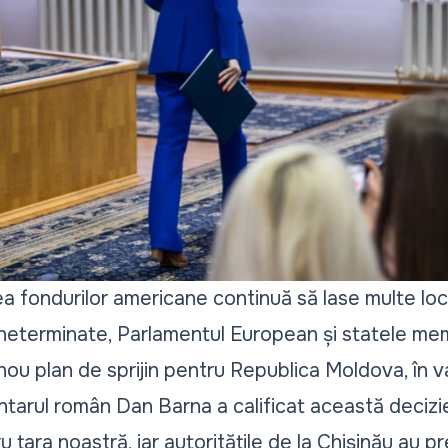
a fondurilor americane continuă să lase multe loca
 neterminate
, Parlamentul European și statele me
nou plan de sprijin pentru Republica Moldova
, în 
tarul român Dan Barna a calificat această decizi
u țara noastră, iar
autoritățile de la Chișinău
au pre