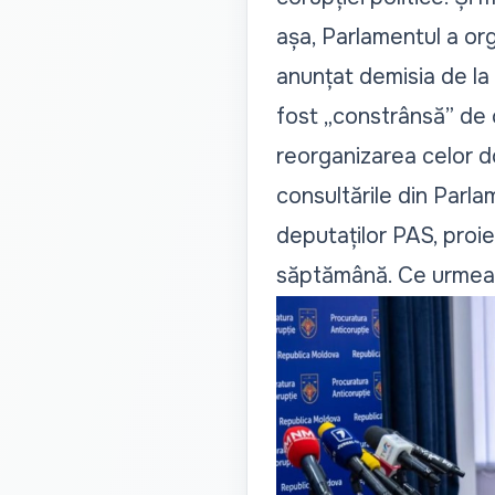
așa, Parlamentul a or
anunțat demisia
de la
fost „constrânsă” de c
reorganizarea celor d
consultările din Parla
deputaților PAS, proie
săptămână. Ce urmeaz