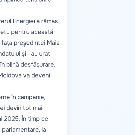
terul Energiei a rămas
ietu
pentru această
 fața președintei Maia
atului și i-au urat
 în plină desfășurare
.
a Moldova va deveni
terne în campanie,
ei devin tot mai
al 2025
. În timp ce
le parlamentare
, la