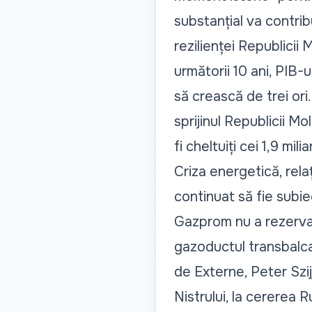
substanțial va contrib
rezilienței Republicii 
următorii 10 ani, PIB-
să crească de trei ori.
sprijinul Republicii M
fi cheltuiți cei 1,9 m
Criza energetică, relaț
continuat să fie subi
Gazprom nu a rezervat
gazoductul transbalca
de Externe, Peter Szij
Nistrului
, la cererea R