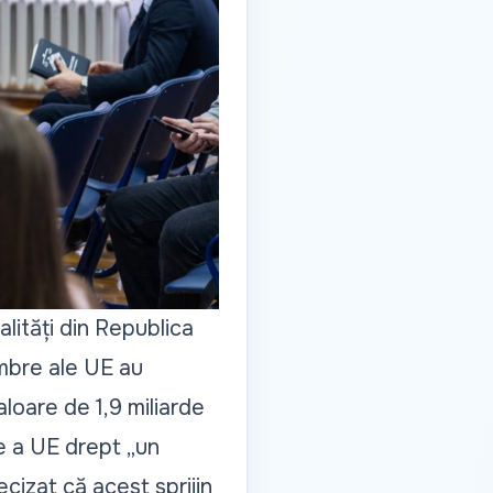
lități din Republica
mbre ale UE au
valoare de 1,9 miliarde
e a UE drept „un
cizat că acest sprijin