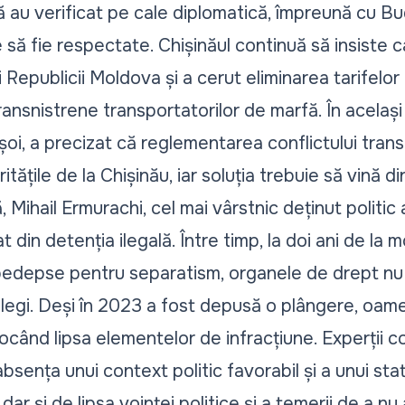
 au verificat pe cale diplomatică, împreună cu B
te să fie respectate. Chișinăul continuă să insiste 
i
Republicii Moldova și a cerut
eliminarea tarifelor
ransnistrene transportatorilor de marfă. În același
șoi, a precizat că
reglementarea conflictului tran
tățile de la Chișinău, iar soluția trebuie să vină din 
 Mihail Ermurachi,
cel mai vârstnic deținut politic 
at
din detenția ilegală. Între timp, la doi ani de la 
pedepse pentru separatism, organele de drept nu
 legi. Deși în 2023 a fost depusă o plângere
, oame
vocând lipsa elementelor de infracțiune. Experții c
bsența unui context politic favorabil și a unui statu
 dar și de lipsa voinței politice și a temerii de a nu