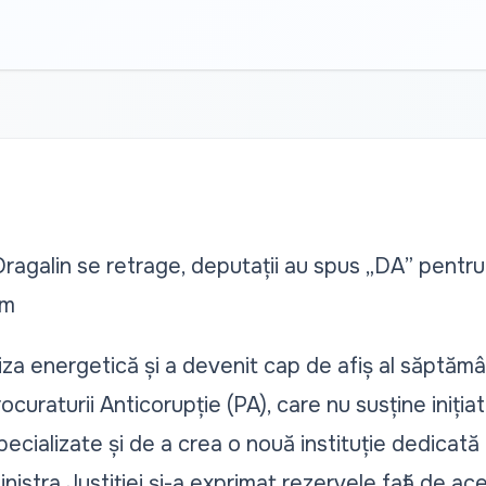
galin se retrage, deputații au spus „DA” pentru
em
iza energetică și a devenit cap de afiș al săptămâ
rocuraturii Anticorupție
(PA), care nu susține inițiat
specializate și de a crea o nouă instituție dedicată
inistra Justiției și-a exprimat rezervele
față de ace