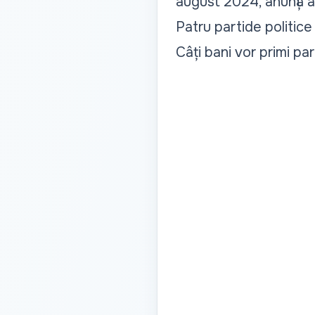
august 2024, anunță au
Patru
partide politice
Câți bani vor primi par