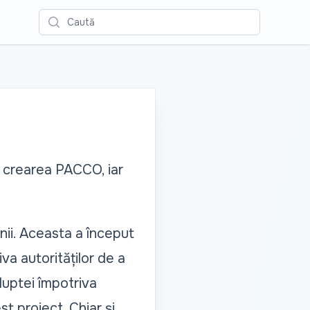
Caută
 crearea PACCO, iar
nii. Aceasta a început
iva autorităților de a
 luptei împotriva
st proiect. Chiar și