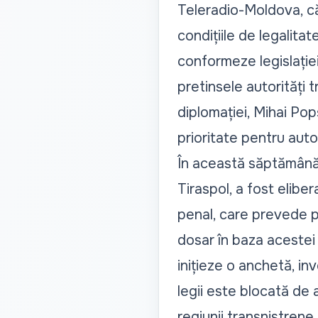
Teleradio-Moldova, că
condițiile de legalita
conformeze legislație
pretinsele autorități t
diplomației, Mihai Pop
prioritate
pentru autori
În această săptămână,
Tiraspol, a fost eliber
penal, care prevede 
dosar în baza acestei
inițieze o anchetă, in
legii este blocată de a
regiunii transnistrene,