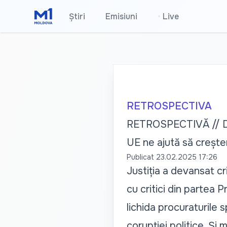
Știri
Emisiuni
•
Live
RETROSPECTIVA
RETROSPECTIVĂ // Dra
UE ne ajută să creșt
Publicat
23.02.2025 17:26
Justiția a devansat cr
cu
critici din partea P
lichida procuraturile 
corupției politice. Și
m