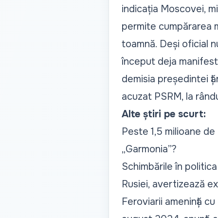
indicația Moscovei, mi
permite cumpărarea ma
toamnă. Deși oficial n
început deja manifesta
demisia președintei țăr
acuzat PSRM, la rândul
Alte știri pe scurt:
Peste 1,5 milioane de le
„Garmonia”
?
Schimbările în politi
Rusiei
, avertizează ex
Feroviarii amenință cu